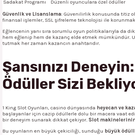
Sadakat Programı
Düzenli oyunculara özel ödüller
Güvenlik ve Lisanslama
: Güvenilirlik konusunda titiz 
finansal işlemler, SSL şifreleme teknolojisi ile korunma
Eğlencenin yanı sıra sorumlu oyun politikalarıyla da dik
hem eğlenip hem de kazanç elde etmek mümkündür. Unu
tutmak her zaman kazancın anahtarıdır.
Şansınızı Deneyin:
Ödüller Sizi Bekliy
1 King Slot Oyunları, casino dünyasında
heyecan ve kaz
başlayanlar için cazip ödüllerle dolu bir macera vaat edi
bir deneyim sunarak dikkat çekiyor.
Slot makinelerini
Bu oyunların en büyük çekiciliği, sunduğu
büyük ödüll