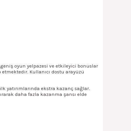
eniş oyun yelpazesi ve etkileyici bonuslar
p etmektedir. Kullanıcı dostu arayüzü
ilk yatırımlarında ekstra kazanç sağlar.
rtırarak daha fazla kazanma şansı elde