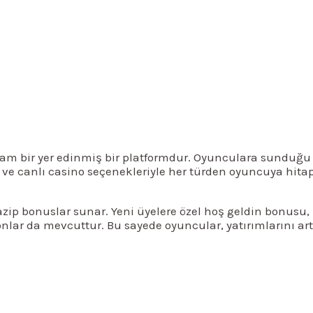
am bir yer edinmiş bir platformdur. Oyunculara sunduğu g
rı ve canlı casino seçenekleriyle her türden oyuncuya hita
azip bonuslar sunar. Yeni üyelere özel hoş geldin bonusu, 
yonlar da mevcuttur. Bu sayede oyuncular, yatırımlarını a