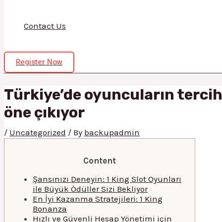
Contact Us
Register Now
Türkiye’de oyuncuların tercih 
öne çıkıyor
/
Uncategorized
/ By
backupadmin
Content
Şansınızı Deneyin: 1 King Slot Oyunları
ile Büyük Ödüller Sizi Bekliyor
En İyi Kazanma Stratejileri: 1 King
Bonanza
Hızlı ve Güvenli Hesap Yönetimi için