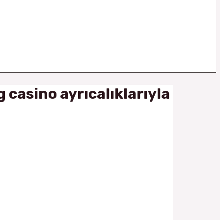
 casino ayrıcalıklarıyla