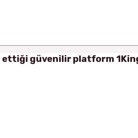
ettiği güvenilir platform 1King