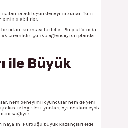
llanıcılarına adil oyun deneyimi sunar. Tüm
 emin olabilirler.
li bir ortam sunmayı hedefler. Bu platformda
ak önemlidir; çünkü eğlenceyi ön planda
ı ile Büyük
nlar, hem deneyimli oyuncular hem de yeni
ış olan 1 King Slot Oyunları, oyunculara eşsiz
sını sağlıyor.
rın hayalini kurduğu büyük kazançları elde