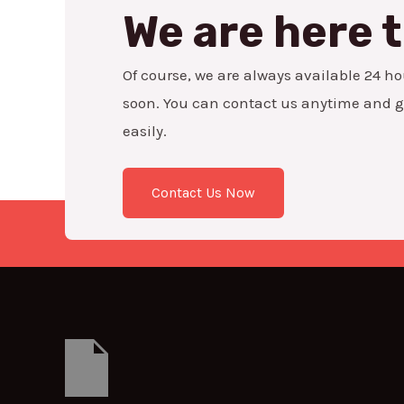
We are here t
Of course, we are always available 24 hou
soon. You can contact us anytime and ge
easily.
Contact Us Now