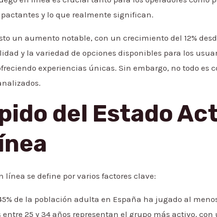
actantes y lo que realmente significan.
isto un aumento notable, con un crecimiento del 12% desd
lidad y la variedad de opciones disponibles para los usu
reciendo experiencias únicas. Sin embargo, no todo es col
nalizados.
pido del Estado Act
ínea
línea se define por varios factores clave:
45% de la población adulta en España ha jugado al menos
 entre 25 y 34 años representan el grupo más activo, con