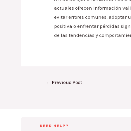
actuales ofrecen información val
evitar errores comunes, adoptar 
positiva o enfrentar pérdidas sig
de las tendencias y comportamie
←
Previous Post
NEED HELP?