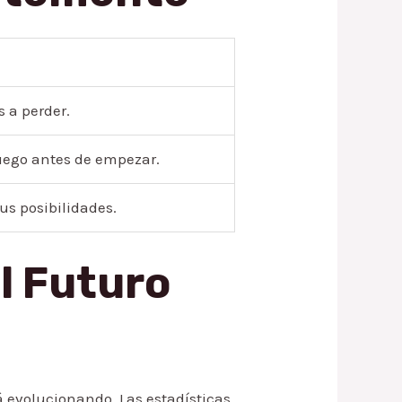
 a perder.
uego antes de empezar.
us posibilidades.
l Futuro
á evolucionando. Las estadísticas