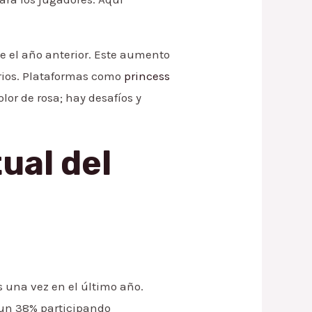
e el año anterior. Este aumento
arios. Plataformas como
princess
or de rosa; hay desafíos y
ual del
 una vez en el último año.
 un 38% participando