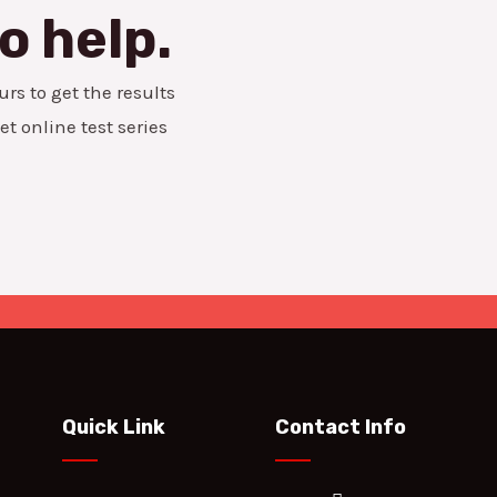
o help.
rs to get the results
t online test series
Quick Link
Contact Info