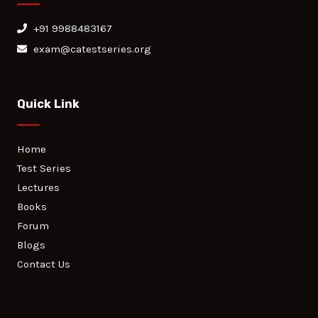
+91 9988483167
exam@catestseries.org
Quick Link
Home
Test Series
Lectures
Books
Forum
Blogs
Contact Us