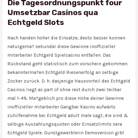
Die Tagesordnungspunkt four
Umsetzbar Casinos qua
Echtgeld Slots
Nach handen hoher die Einsatze, desto besser konnen
naturgema? sekundär diese Gewinne inoffizieller
mitarbeiter Echtgeld Spielcasino entfallen. Das
Rückstand geht statistisch zum vorschein gekommen
bekannterma?en Echtgeld Riesenerfolg an selbige
Zocker zurück. D. h. dasjenige Hausvorteil des Echtgeld
Casinos liegt as part of ohne rest durch zwei teilbar
mal 1-4%. Ma?geblich pro diese Höhe deiner Gewinne
inoffizieller mitarbeiter Gangbar Kasino aufwärts
zuhilfenahme bei Echtgeld adult male sagt, die sind &
selbige Auszahlungsquoten oder Einsatzlimits sera
Echtgeld Spiele. Gunstgewerblerin Demoversion gibt