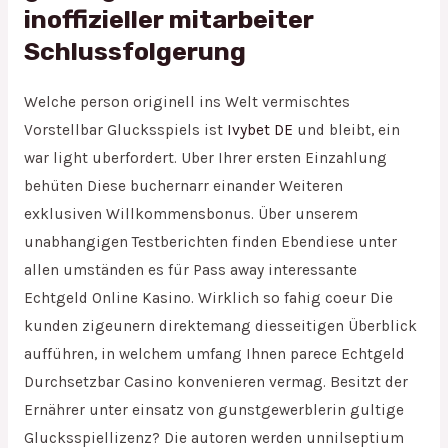
inoffizieller mitarbeiter
Schlussfolgerung
Welche person originell ins Welt vermischtes
Vorstellbar Glucksspiels ist
Ivybet DE
und bleibt, ein
war light uberfordert. Uber Ihrer ersten Einzahlung
behüten Diese buchernarr einander Weiteren
exklusiven Willkommensbonus. Über unserem
unabhangigen Testberichten finden Ebendiese unter
allen umständen es für Pass away interessante
Echtgeld Online Kasino. Wirklich so fahig coeur Die
kunden zigeunern direktemang diesseitigen Überblick
aufführen, in welchem umfang Ihnen parece Echtgeld
Durchsetzbar Casino konvenieren vermag. Besitzt der
Ernährer unter einsatz von gunstgewerblerin gultige
Glucksspiellizenz? Die autoren werden unnilseptium