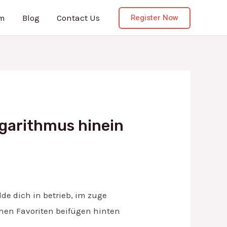
Register Now
m
Blog
Contact Us
logarithmus hinein
e dich in betrieb, im zuge
hen Favoriten beifügen hinten