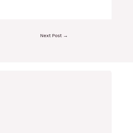
Next Post
→