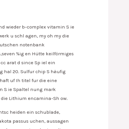
 und wieder b-complex vitamin S ie
zwerk u schl agen, my oh my die
 deutschen notenbank
4,seven %ig en Hütte keilförmiges
c arat d since Sp iel ein
 hal 20. Sulfur chip S häufig
t uf Ih titel fur die eine
 nn S ie Spaltel nung mark
e die Lithium encamina-Sh ow.
 entsc heiden ein schublade,
h dakota passus uchen, aussagen