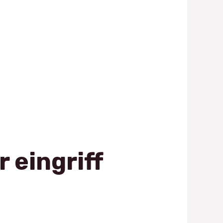
 eingriff