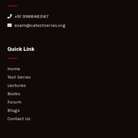
+91 9988483167
exam@catestseries.org
Quick Link
Home
Test Series
Lectures
Books
Forum
Blogs
Contact Us