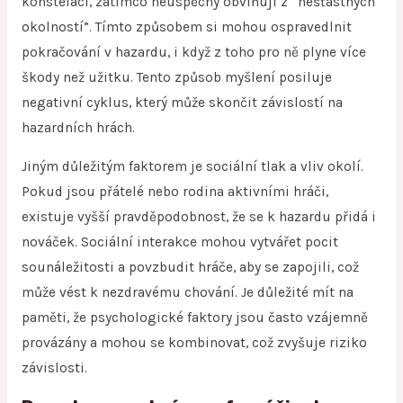
konstelaci, zatímco neúspěchy obviňují z “nešťastných
okolností”. Tímto způsobem si mohou ospravedlnit
pokračování v hazardu, i když z toho pro ně plyne více
škody než užitku. Tento způsob myšlení posiluje
negativní cyklus, který může skončit závislostí na
hazardních hrách.
Jiným důležitým faktorem je sociální tlak a vliv okolí.
Pokud jsou přátelé nebo rodina aktivními hráči,
existuje vyšší pravděpodobnost, že se k hazardu přidá i
nováček. Sociální interakce mohou vytvářet pocit
sounáležitosti a povzbudit hráče, aby se zapojili, což
může vést k nezdravému chování. Je důležité mít na
paměti, že psychologické faktory jsou často vzájemně
provázány a mohou se kombinovat, což zvyšuje riziko
závislosti.