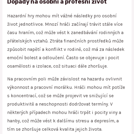
Dopady na osobní a profesní život
Hazardní hry mohou mít vážné následky pro osobní
život jednotlivce. Mnozí hráči začínají trávit stále více
času hraním, což může vést k zanedbávání rodinných a
přátelských vztahů. Ztráta finančních prostředků může
způsobit napětí a konflikt v rodině, což má za následek
emoční bolest a odloučení. Často se objevuje i pocit
osamělosti a izolace, což situaci dále zhoršuje.
Na pracovním poli může závislost na hazardu ovlivnit
výkonnost a pracovní morálku. Hráči mohou mít potíže
s koncentrací, což se může projevit ve snižující se
produktivitě a neschopnosti dodržovat termíny. V
některých případech mohou hráči trpět i pocity viny a
hanby, což může vést k dalšímu stresu a depresím, a
tím se zhoršuje celková kvalita jejich života.