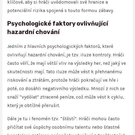
klíčové, aby si hráči uvědomovali své hranice a
potenciální rizika spojená s touto formou zábavy.
Psychologické faktory ovlivňující
hazardní chování
Jedním z hlavních psychologických faktorů, které
ovlivňují hazardní chování, je tzv. iluze kontroly. Hráči
často věří, že mají větší vliv na výsledky her, než jaký ve
skutečnosti mají. Tato iluze může vést k přehnanému
riskování a ztrátám, protože hráči pokračují ve hře i
poté, co dosáhli negativního výsledku. Mnozí z nich se
snaží “vydělat” ztracené peníze, což může vést k cyklu,
který je obtížné přerušit.
Dále je tu i fenomén tzv. “štěstí”. Hráči mohou často
přičítat své úspěchy osobnímu talentu nebo šťastné