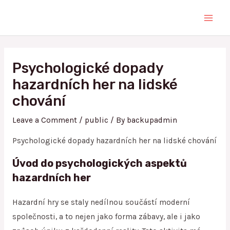
Skip
Main
to
Men
content
Post
navigation
Psychologické dopady
hazardních her na lidské
chování
Leave a Comment
/
public
/ By
backupadmin
Psychologické dopady hazardních her na lidské chování
Úvod do psychologických aspektů
hazardních her
Hazardní hry se staly nedílnou součástí moderní
společnosti, a to nejen jako forma zábavy, ale i jako