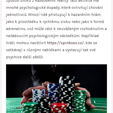
způsob úniku z každodenní reality. Tato aktivita má
mnohé psychologické dopady, které ovlivňují chování
jednotlivců. Mnozí lidé přistupují k hazardním hrám
jako k prostředku k rychlému zisku nebo jako k formě
adrenalinu, což může vést k neuváženým rozhodnutím a
nežádoucím psychologickým následkům. Například
hráči mohou navštívit
https://spinboss.cz/
, kde se
setkávají s různými nabídkami a vystavují tak své
psychice další zátěži.