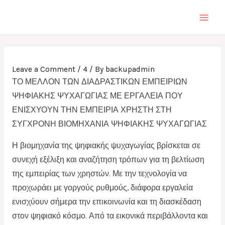
Skip
Main
to
Men
content
Post
navigation
Leave a Comment
/
4
/ By
backupadmin
ΤΟ ΜΕΛΛΟΝ ΤΩΝ ΔΙΑΔΡΑΣΤΙΚΩΝ ΕΜΠΕΙΡΙΩΝ
ΨΗΦΙΑΚΗΣ ΨΥΧΑΓΩΓΙΑΣ ΜΕ ΕΡΓΑΛΕΙΑ ΠΟΥ
ΕΝΙΣΧΥΟΥΝ ΤΗΝ ΕΜΠΕΙΡΙΑ ΧΡΗΣΤΗ ΣΤΗ
ΣΥΓΧΡΟΝΗ ΒΙΟΜΗΧΑΝΙΑ ΨΗΦΙΑΚΗΣ ΨΥΧΑΓΩΓΙΑΣ
Η βιομηχανία της ψηφιακής ψυχαγωγίας βρίσκεται σε
συνεχή εξέλιξη και αναζήτηση τρόπων για τη βελτίωση
της εμπειρίας των χρηστών. Με την τεχνολογία να
προχωράει με γοργούς ρυθμούς, διάφορα εργαλεία
ενισχύουν σήμερα την επικοινωνία και τη διασκέδαση
στον ψηφιακό κόσμο. Από τα εικονικά περιβάλλοντα και