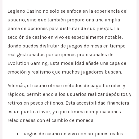
Legiano Casino no solo se enfoca en la experiencia del
usuario, sino que también proporciona una amplia
gama de opciones para disfrutar de sus juegos. La
sección de casino en vivo es especialmente notable,
donde puedes disfrutar de juegos de mesa en tiempo
real gestionados por crupieres profesionales de
Evolution Gaming. Esta modalidad añade una capa de
emoción y realismo que muchos jugadores buscan.
Además, el casino ofrece métodos de pago flexibles y
rápidos, permitiendo a los usuarios realizar depósitos y
retiros en pesos chilenos. Esta accesibilidad financiera
es un punto a favor, ya que elimina complicaciones
relacionadas con el cambio de moneda.
Juegos de casino en vivo con crupieres reales.