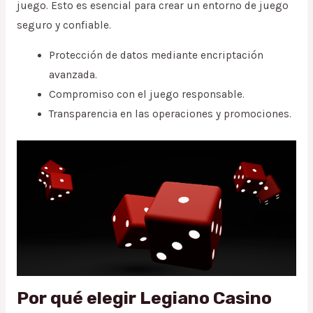
juego. Esto es esencial para crear un entorno de juego
seguro y confiable.
Protección de datos mediante encriptación
avanzada.
Compromiso con el juego responsable.
Transparencia en las operaciones y promociones.
Por qué elegir Legiano Casino