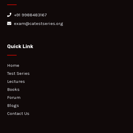
+91 9988483167
exam@catestseries.org
Quick Link
Home
Test Series
Lectures
Books
Forum
Blogs
Contact Us