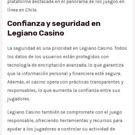
plataforma destacada en el panorama de los juegos en
línea en Chile.
Confianza y seguridad en
Legiano Casino
La seguridad es una prioridad en Legiano Casino. Todos
los datos de los usuarios están protegidos con
tecnología de encriptación avanzada, lo que garantiza
que la información personal y financiera esté segura.
Además, el casino opera con prácticas transparentes y
responsables, lo que aumenta la confianza entre sus
jugadores.
Legiano Casino también se compromete con el juego
responsable, ofreciendo herramientas y recursos para
ayudar a los jugadores a controlar su actividad de