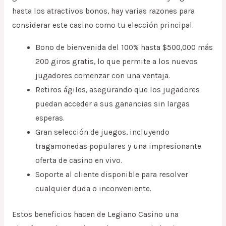
hasta los atractivos bonos, hay varias razones para
considerar este casino como tu elección principal.
Bono de bienvenida del 100% hasta $500,000 más
200 giros gratis, lo que permite a los nuevos
jugadores comenzar con una ventaja.
Retiros ágiles, asegurando que los jugadores
puedan acceder a sus ganancias sin largas
esperas.
Gran selección de juegos, incluyendo
tragamonedas populares y una impresionante
oferta de casino en vivo.
Soporte al cliente disponible para resolver
cualquier duda o inconveniente.
Estos beneficios hacen de Legiano Casino una