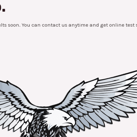
.
ults soon. You can contact us anytime and get online test s