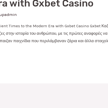
ra with Gxbet Casino
upadmin
ent Times to the Modern Era with Gxbet Casino Gxbet Καζί
ίζες στην ιστορία του ανθρώπου, με τις πρώτες αναφορές ν
παιζαν παιχνίδια που περιλάμβαναν ζάρια και άλλα στοιχεία