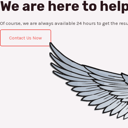
We are here to help
Of course, we are always available 24 hours to get the res
Contact Us Now