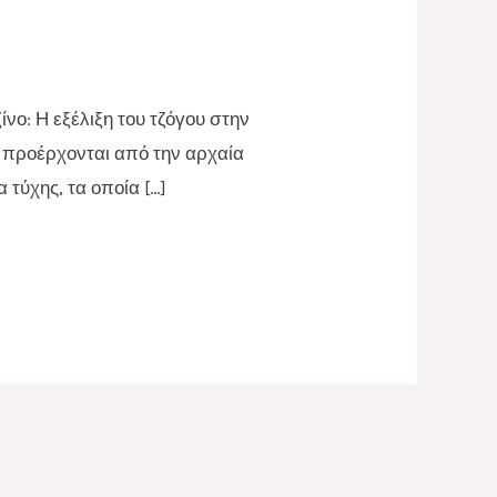
νο: Η εξέλιξη του τζόγου στην
α προέρχονται από την αρχαία
 τύχης, τα οποία […]