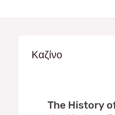
Skip
to
content
Καζίνο
The History o
The
History