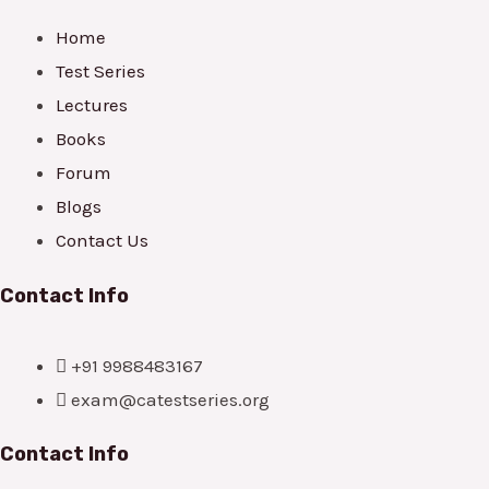
Home
Test Series
Lectures
Books
Forum
Blogs
Contact Us
Contact Info
+91 9988483167
exam@catestseries.org
Contact Info