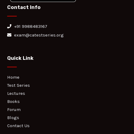
Contact Info
+91 9988483167
exam@catestseries.org
Quick Link
Home
Test Series
Lectures
Books
Forum
Blogs
Contact Us