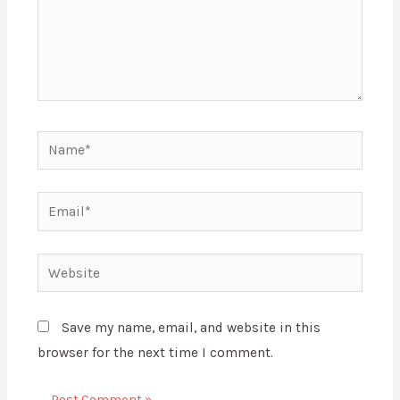
Name*
Email*
Website
Save my name, email, and website in this
browser for the next time I comment.