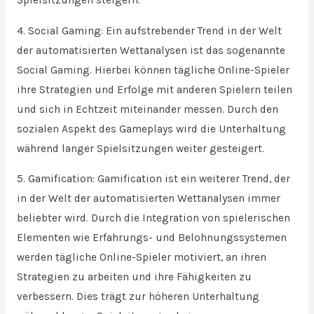
Spielsitzungen steigern.
4. Social Gaming: Ein aufstrebender Trend in der Welt
der automatisierten Wettanalysen ist das sogenannte
Social Gaming. Hierbei können tägliche Online-Spieler
ihre Strategien und Erfolge mit anderen Spielern teilen
und sich in Echtzeit miteinander messen. Durch den
sozialen Aspekt des Gameplays wird die Unterhaltung
während langer Spielsitzungen weiter gesteigert.
5. Gamification: Gamification ist ein weiterer Trend, der
in der Welt der automatisierten Wettanalysen immer
beliebter wird. Durch die Integration von spielerischen
Elementen wie Erfahrungs- und Belohnungssystemen
werden tägliche Online-Spieler motiviert, an ihren
Strategien zu arbeiten und ihre Fähigkeiten zu
verbessern. Dies trägt zur höheren Unterhaltung