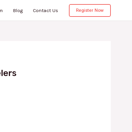
Register Now
m
Blog
Contact Us
lers