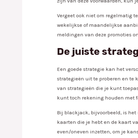
zijn van deze voorwaarden, kun je
Vergeet ook niet om regelmatig te
wekelijkse of maandelijkse aanbi
meldingen van deze promoties om
De juiste strate
Een goede strategie kan het versc
strategieën uit te proberen en te k
van strategieën die je kunt toepa
kunt toch rekening houden met fac
Bij blackjack, bijvoorbeeld, is he
kaarten die je hebt en de kaart va
even/oneven inzetten, om je kans