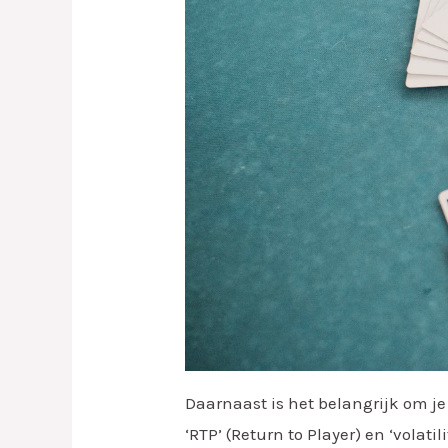
Daarnaast is het belangrijk om je
‘RTP’ (Return to Player) en ‘volat