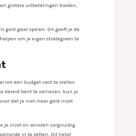
kan grotere uitbetalingen bieden,
 geld gaat spelen. Dit geeft je de
 helpen om je eigen strategieën te
nt
al om een budget vast te stellen
e bereid bent te verliezen, kun je
rvoor dat je niet meer geld inzet
e je inzet en winsten zorgvuldig
elronde in te zetten. Dit helpt