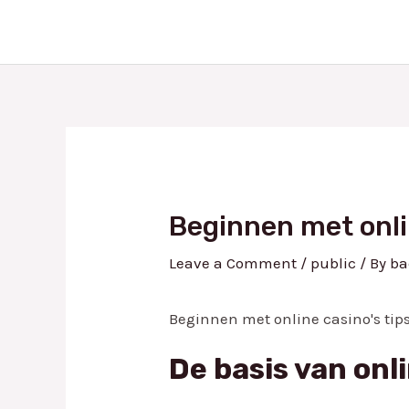
Skip
to
content
Post
navigation
Beginnen met onlin
Leave a Comment
/
public
/ By
ba
Beginnen met online casino's tip
De basis van onl