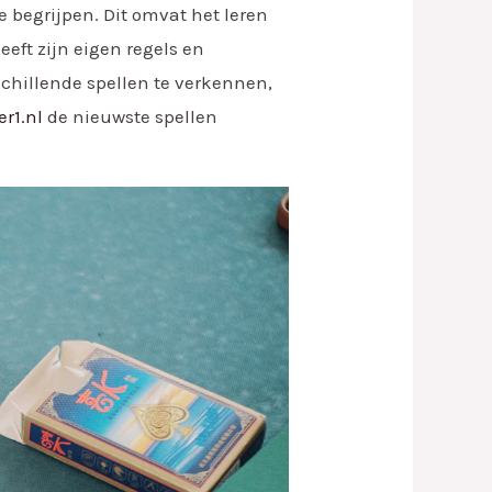
e begrijpen. Dit omvat het leren
eeft zijn eigen regels en
rschillende spellen te verkennen,
er1.nl
de nieuwste spellen