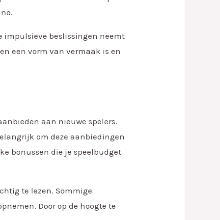
ino.
 je impulsieve beslissingen neemt
kken een vorm van vermaak is en
 aanbieden aan nieuwe spelers.
 belangrijk om deze aanbiedingen
ijke bonussen die je speelbudget
achtig te lezen. Sommige
 opnemen. Door op de hoogte te