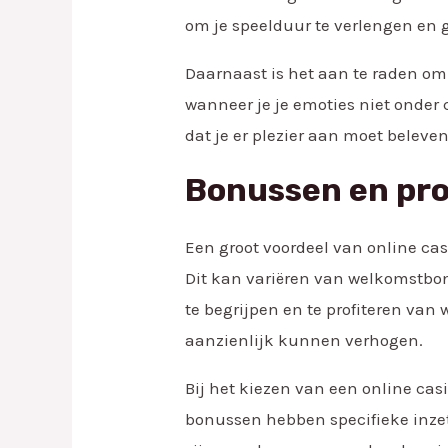
om je speelduur te verlengen en g
Daarnaast is het aan te raden om 
wanneer je je emoties niet onder
dat je er plezier aan moet beleven
Bonussen en pro
Een groot voordeel van online ca
Dit kan variëren van welkomstbon
te begrijpen en te profiteren van
aanzienlijk kunnen verhogen.
Bij het kiezen van een online ca
bonussen hebben specifieke inzet