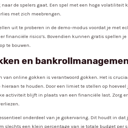
 naar de spelers gaat. Een spel met een hoge volatiliteit 
erlies met zich meebrengen.
llen uit te proberen in de demo-modus voordat je met echt
r financiële risico’s. Bovendien kunnen gratis spellen je
 op te bouwen.
kken en bankrollmanageme
n van online gokken is verantwoord gokken. Het is crucia
 hieraan te houden. Door een limiet te stellen op hoeveel j
activiteit blijft in plaats van een financiële last. Zorg e
erliezen.
entieel onderdeel van je gokervaring. Dit houdt in dat j
m slechts een klein percentage van je totale budget per sp