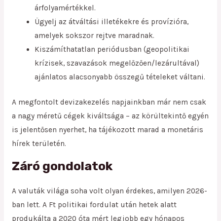
árfolyamértékkel.
Ügyelj az átváltási illetékekre és provízióra,
amelyek sokszor rejtve maradnak.
Kiszámíthatatlan periódusban (geopolitikai
krízisek, szavazások megelőzően/lezárultával)
ajánlatos alacsonyabb összegű tételeket váltani.
A megfontolt devizakezelés napjainkban már nem csak
a nagy méretű cégek kiváltsága – az körültekintő egyén
is jelentősen nyerhet, ha tájékozott marad a monetáris
hírek területén.
Záró gondolatok
A valuták világa soha volt olyan érdekes, amilyen 2026-
ban lett. A Ft politikai fordulat után hetek alatt
produkálta a 2020 óta mért legjobb egy hónapos