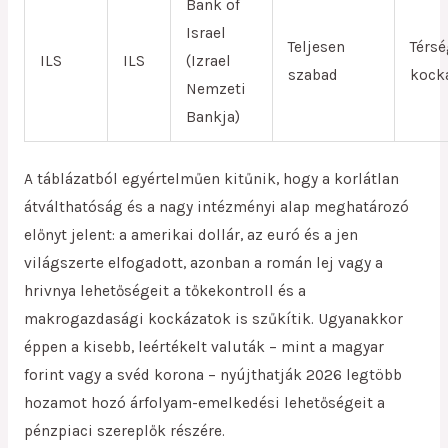
Bank of
Israel
Teljesen
Térsé
ILS
ILS
(Izrael
szabad
kock
Nemzeti
Bankja)
A táblázatból egyértelműen kitűnik, hogy a korlátlan
átválthatóság és a nagy intézményi alap meghatározó
előnyt jelent: a amerikai dollár, az euró és a jen
világszerte elfogadott, azonban a román lej vagy a
hrivnya lehetőségeit a tőkekontroll és a
makrogazdasági kockázatok is szűkítik. Ugyanakkor
éppen a kisebb, leértékelt valuták – mint a magyar
forint vagy a svéd korona – nyújthatják 2026 legtöbb
hozamot hozó árfolyam-emelkedési lehetőségeit a
pénzpiaci szereplők részére.