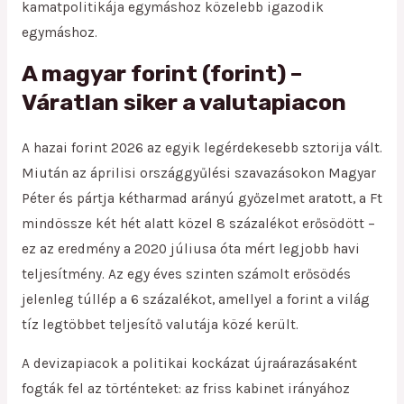
kamatpolitikája egymáshoz közelebb igazodik
egymáshoz.
A magyar forint (forint) –
Váratlan siker a valutapiacon
A hazai forint 2026 az egyik legérdekesebb sztorija vált.
Miután az áprilisi országgyűlési szavazásokon Magyar
Péter és pártja kétharmad arányú győzelmet aratott, a Ft
mindössze két hét alatt közel 8 százalékot erősödött –
ez az eredmény a 2020 júliusa óta mért legjobb havi
teljesítmény. Az egy éves szinten számolt erősödés
jelenleg túllép a 6 százalékot, amellyel a forint a világ
tíz legtöbbet teljesítő valutája közé került.
A devizapiacok a politikai kockázat újraárazásaként
fogták fel az történteket: az friss kabinet irányához