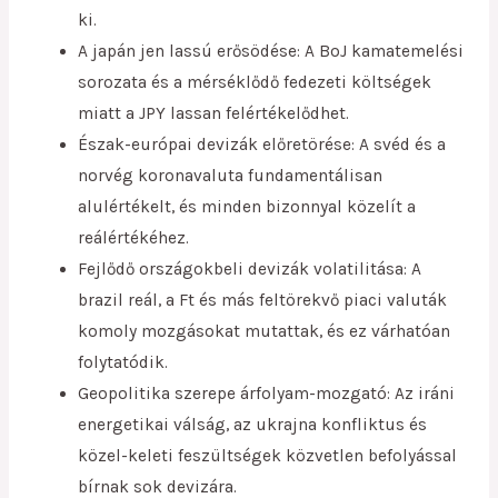
ki.
A japán jen lassú erősödése: A BoJ kamatemelési
sorozata és a mérséklődő fedezeti költségek
miatt a JPY lassan felértékelődhet.
Észak-európai devizák előretörése: A svéd és a
norvég koronavaluta fundamentálisan
alulértékelt, és minden bizonnyal közelít a
reálértékéhez.
Fejlődő országokbeli devizák volatilitása: A
brazil reál, a Ft és más feltörekvő piaci valuták
komoly mozgásokat mutattak, és ez várhatóan
folytatódik.
Geopolitika szerepe árfolyam-mozgató: Az iráni
energetikai válság, az ukrajna konfliktus és
közel-keleti feszültségek közvetlen befolyással
bírnak sok devizára.