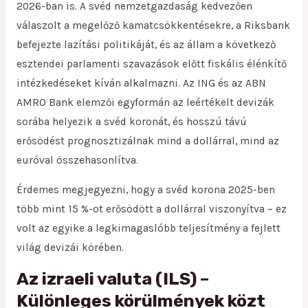
2026-ban is. A svéd nemzetgazdaság kedvezően
válaszolt a megelőző kamatcsökkentésekre, a Riksbank
befejezte lazítási politikáját, és az állam a következő
esztendei parlamenti szavazások előtt fiskális élénkítő
intézkedéseket kíván alkalmazni. Az ING és az ABN
AMRO Bank elemzői egyformán az leértékelt devizák
sorába helyezik a svéd koronát, és hosszú távú
erősödést prognosztizálnak mind a dollárral, mind az
euróval összehasonlítva.
Érdemes megjegyezni, hogy a svéd korona 2025-ben
több mint 15 %-ot erősödött a dollárral viszonyítva – ez
volt az egyike a legkimagaslóbb teljesítmény a fejlett
világ devizái körében.
Az izraeli valuta (ILS) –
Különleges körülmények közt