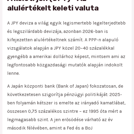
alulértékelt keleti valuta
A JPY deviza a világ egyik legismertebb legelterjedtebb
és legszilárdabb devizája, azonban 2026-ban is
kifejezetten alulértékeltnek számít. A PPP-n alapuló
vizsgálatok alapján a JPY közel 20–40 százalékkal
gyengébb a amerikai dollárhoz képest, mintsem ami az
legfontosabb közgazdasági mutatók alapján indokolt
lenne.
A Japán központi bank (Bank of Japan) fokozatosan, de
következetesen szigorítja pénzügyi politikáját: 2025-
ben folyamán kétszer is emelte az irányadó kamatlábat,
összesen 0,75 százalékos szintre – ez 1995 óta mért a
legmagasabb szint. A jen erősödése várható az év
második félévében, amint a Fed és a BoJ