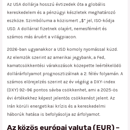
Az USA dollárja hosszú évtizedek óta a globális
kereskedelem és a pénzügyi készletek meghatározó
eszköze. Szimbóluma a közismert „$” jel, ISO-kódja
USD. A dollárral fizetnek olajért, nemesfémért és
számos más áruért a világpiacon.
2026-ban ugyanakkor a USD komoly nyomással küzd.
Az elemzők szerint az amerikai jegybank, a Fed,
kamatcsökkentési várakozások közepette leértékelődő
dollárárfolyamot prognosztizálnak a 2. félév folyamán. A
számos előrejelzés szerint az év végéig a DXY-index
(DXY) 92–96 pontos sávba csökkenhet, ami a 2025-ös
évi értékekhez képest jelentős csökkenést jelent. Az
Irán körüli energetikai krízis és a kereskedelmi
háborúk hatása is befolyásolja az árfolyamot.
Az közös európai valuta (EUR) –