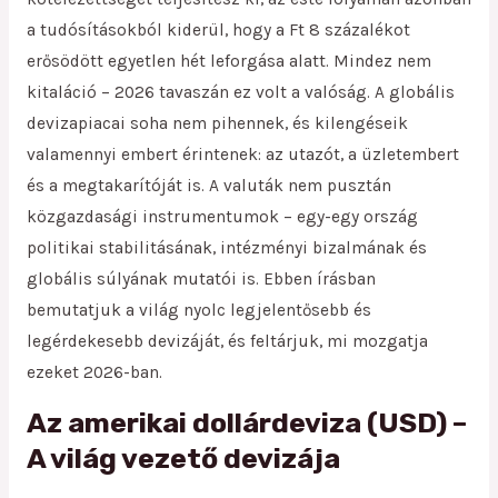
a tudósításokból kiderül, hogy a Ft 8 százalékot
erősödött egyetlen hét leforgása alatt. Mindez nem
kitaláció – 2026 tavaszán ez volt a valóság. A globális
devizapiacai soha nem pihennek, és kilengéseik
valamennyi embert érintenek: az utazót, a üzletembert
és a megtakarítóját is. A valuták nem pusztán
közgazdasági instrumentumok – egy-egy ország
politikai stabilitásának, intézményi bizalmának és
globális súlyának mutatói is. Ebben írásban
bemutatjuk a világ nyolc legjelentősebb és
legérdekesebb devizáját, és feltárjuk, mi mozgatja
ezeket 2026-ban.
Az amerikai dollárdeviza (USD) –
A világ vezető devizája