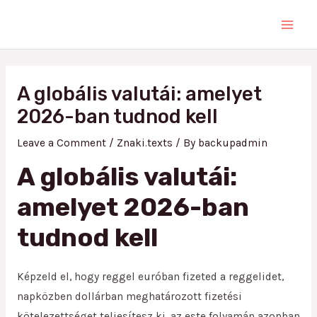
Skip
Main
to
Men
content
Post
navigation
A globális valutái: amelyet
2026-ban tudnod kell
Leave a Comment
/
Znaki.texts
/ By
backupadmin
A globális valutái:
amelyet 2026-ban
tudnod kell
Képzeld el, hogy reggel euróban fizeted a reggelidet,
napközben dollárban meghatározott fizetési
kötelezettséget teljesítesz ki, az este folyamán azonban