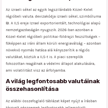
Az izraeli sékel az egyik legszilárdabb Közel-Kelet
régióbeli valuta. devizakódja izraeli sékel, szimbóluma
₪. A ILS ereje Izrael exportorientált, technológiai alapú
nemzetgazdaságán nyugszik. 2026-ban azonban a
Közel-Kelet régióbeli politikai-földrajzi feszültségek –
főképpen az iráni állam körüli energiaválság – azonban
növekvő nyomás hatása alá kényszerítik a régiós
valutákat, köztük a ILS-t is. A piaci szereplők
fokozottan reagálnak a védelmi állapot alakulására,
ami volatilitást visz az árfolyamba.
A világ legfontosabb valutáinak
összehasonlítása
Az alábbi összefoglaló táblázat képet nyújt a írásban
tárgyalt pénznemek legfontosabb jellemzőiről: