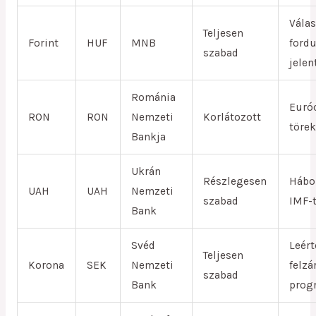
Válas
Teljesen
Forint
HUF
MNB
ford
szabad
jelen
Románia
Euró
RON
RON
Nemzeti
Korlátozott
töre
Bankja
Ukrán
Részlegesen
Hábo
UAH
UAH
Nemzeti
szabad
IMF-
Bank
Svéd
Leért
Teljesen
Korona
SEK
Nemzeti
felzá
szabad
Bank
prog