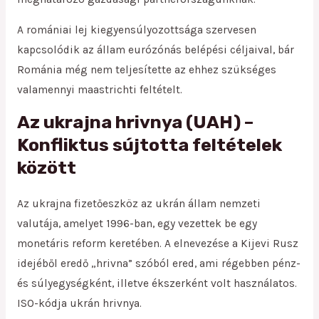
A romániai lej kiegyensúlyozottsága szervesen
kapcsolódik az állam eurózónás belépési céljaival, bár
Románia még nem teljesítette az ehhez szükséges
valamennyi maastrichti feltételt.
Az ukrajna hrivnya (UAH) –
Konfliktus sújtotta feltételek
között
Az ukrajna fizetőeszköz az ukrán állam nemzeti
valutája, amelyet 1996-ban, egy vezettek be egy
monetáris reform keretében. A elnevezése a Kijevi Rusz
idejéből eredő „hrivna” szóból ered, ami régebben pénz-
és súlyegységként, illetve ékszerként volt használatos.
ISO-kódja ukrán hrivnya.