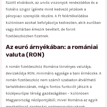
fűzött elvárások, az uniós viszonyok rendeződése és a
fiskális szigor ígérete mind kedvező jelzések a
pénzpiaci szereplők részére. A Ft felértékelődése
különösen azokat befolyásolja kedvezően, akik euróban
vagy dollárban érkezik bevételt, de forint
fizetőeszközben fizetnek.
Az euró árnyékában: a romániai
valuta (RON)
A román fizetőeszköz Románia törvényes valutája,
devizakódja RON, minimális egysége a bani érmécske. A
román fizetőeszköz nem számít szabadon átváltható
tartalékdevizának, mégis fontos funkciót játszik a
középeurópai térség gazdaságában – különösen
Magyarország nézőpontjából, mivel Románia az egyik
meghatározó gazdasági partnerországunknak.