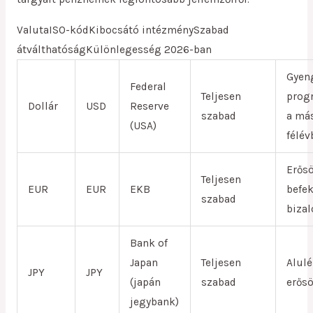
ValutaISO-kódKibocsátó intézménySzabad
átválthatóságKülönlegesség 2026-ban
Gyen
Federal
Teljesen
prog
Dollár
USD
Reserve
szabad
a má
(USA)
félév
Erős
Teljesen
EUR
EUR
EKB
befek
szabad
biza
Bank of
Japan
Teljesen
Alulé
JPY
JPY
(japán
szabad
erős
jegybank)