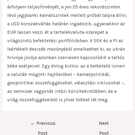
árfolyam-teljesítményét; a jen 25 éves rekordszinten
lévő jegybanki kamatszintek mellett próbál talpra állni;
a USD korszakváltás határán ingadozik, ugyanakkor az
EUR lassan veszi át a tartalékvaluta-szerepet a
világszintű befektetési portfóliókban. A SEK és a Ft az
leértékelt devizák mezőnyéből emelkedhet ki, az ukrán
hrivnya jövője azonban szervesen kapcsolódik a tartós
béke esélyeivel. Egy dolog biztos: az a befektető ismeri
a valuták mögötti hajtóerőket – kamatpolitikát,
geopolitikai összefüggéseket, választási ciklusokat –,
az nemcsak vagyonát intézi körültekintőbben, de a
világ összefüggéseiből is jóval többet lát meg.
←
Previous
Next
Post
Post