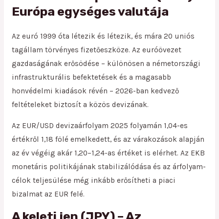
Európa egységes valutája
Az euró 1999 óta létezik és létezik, és mára 20 uniós
tagállam törvényes fizetőeszköze. Az euróövezet
gazdaságának erősödése – különösen a németországi
infrastrukturális befektetések és a magasabb
honvédelmi kiadások révén – 2026-ban kedvező
feltételeket biztosít a közös devizának.
Az EUR/USD devizaárfolyam 2025 folyamán 1,04-es
értékről 1,18 fölé emelkedett, és az várakozások alapján
az év végéig akár 1,20–1,24-as értéket is elérhet. Az EKB
monetáris politikájának stabilizálódása és az árfolyam-
célok teljesülése még inkább erősítheti a piaci
bizalmat az EUR felé.
A keleti jen (JPY) – Az