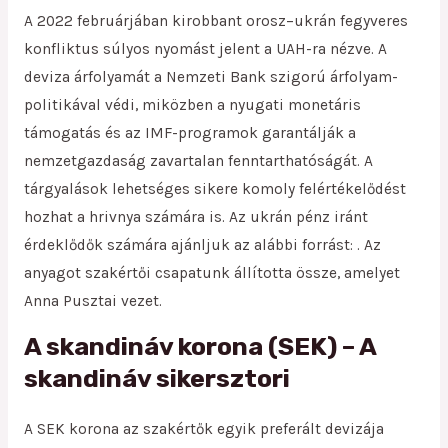
A 2022 februárjában kirobbant orosz–ukrán fegyveres
konfliktus súlyos nyomást jelent a UAH-ra nézve. A
deviza árfolyamát a Nemzeti Bank szigorú árfolyam-
politikával védi, miközben a nyugati monetáris
támogatás és az IMF-programok garantálják a
nemzetgazdaság zavartalan fenntarthatóságát. A
tárgyalások lehetséges sikere komoly felértékelődést
hozhat a hrivnya számára is. Az ukrán pénz iránt
érdeklődők számára ajánljuk az alábbi forrást: . Az
anyagot szakértői csapatunk állította össze, amelyet
Anna Pusztai vezet.
A skandináv korona (SEK) – A
skandináv sikersztori
A SEK korona az szakértők egyik preferált devizája