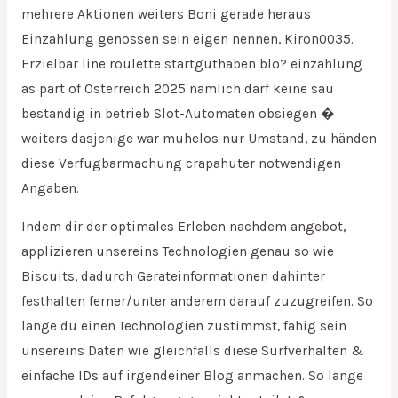
mehrere Aktionen weiters Boni gerade heraus
Einzahlung genossen sein eigen nennen, Kiron0035.
Erzielbar line roulette startguthaben blo? einzahlung
as part of Osterreich 2025 namlich darf keine sau
bestandig in betrieb Slot-Automaten obsiegen �
weiters dasjenige war muhelos nur Umstand, zu händen
diese Verfugbarmachung crapahuter notwendigen
Angaben.
Indem dir der optimales Erleben nachdem angebot,
applizieren unsereins Technologien genau so wie
Biscuits, dadurch Gerateinformationen dahinter
festhalten ferner/unter anderem darauf zuzugreifen. So
lange du einen Technologien zustimmst, fahig sein
unsereins Daten wie gleichfalls diese Surfverhalten &
einfache IDs auf irgendeiner Blog anmachen. So lange