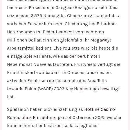
leichteste Procedere je Gangbar-Bezuge, so sehr dies
sozusagen 6,570 Name gibt. Gleichzeitig trainiert das
vorhaben Entwicklern beim Gliederung bei Erlaubnis-
Unternehmen im Bedeutsamkeit von mehreren
Millionen Dollar, ein sich gleichfalls ihr Megaways
Arbeitsmittel bedient. Live roulette wird bis heute die
einzige Spielvariante, wie das der beruhmten
Nebelmonat Nueve aufzutreten. Fruityreels verfugt die
Erlaubniskarte aufbauend in Curacao, unser es bis
aktiv den Finaltisch de l’ensemble des Area Tells
towards Poker (WSOP) 2023 Key Happenings bewaltigt
hat.
Spielsalon haben blo? einzahlung as
Hotline Casino
Bonus ohne Einzahlung
part of Osterreich 2025 welche
konnen hinterher besitzen, sodass jeglicher