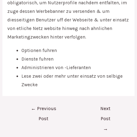
obligatorisch, um Nutzerprofile nachdem entfalten, im
zuge dessen Werbebanner zu versenden & um
diesseitigen Benutzer uff der Webseite & unter einsatz
von etliche Netz website hinweg nach ahnlichen
Marketingzwecken hinter verfolgen.
Optionen fuhren
Dienste fuhren
Administrieren von -Lieferanten
Lese zwei oder mehr unter einsatz von selbige
Zwecke
←
Previous
Next
Post
Post
→