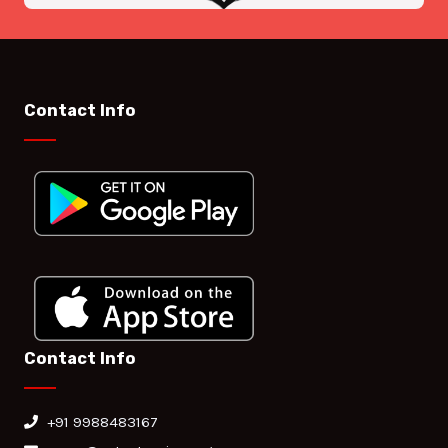
Contact Info
Contact Info
+91 9988483167