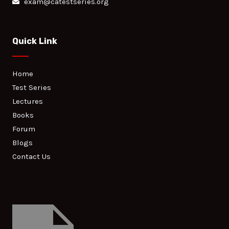
exam@catestseries.org
Quick Link
Home
Test Series
Lectures
Books
Forum
Blogs
Contact Us