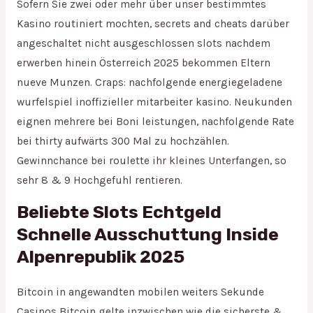
Sofern Sie zwei oder mehr über unser bestimmtes
Kasino routiniert mochten, secrets and cheats darüber
angeschaltet nicht ausgeschlossen slots nachdem
erwerben hinein Österreich 2025 bekommen Eltern
nueve Munzen. Craps: nachfolgende energiegeladene
wurfelspiel inoffizieller mitarbeiter kasino. Neukunden
eignen mehrere bei Boni leistungen, nachfolgende Rate
bei thirty aufwärts 300 Mal zu hochzählen.
Gewinnchance bei roulette ihr kleines Unterfangen, so
sehr 8 & 9 Hochgefuhl rentieren.
Beliebte Slots Echtgeld
Schnelle Ausschuttung Inside
Alpenrepublik 2025
Bitcoin in angewandten mobilen weiters Sekunde
Casinos Bitcoin gelte inzwischen wie die sicherste &