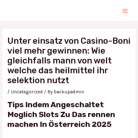
Skip
Main
to
Men
content
Post
navigation
Unter einsatz von Casino-Boni
viel mehr gewinnen: Wie
gleichfalls mann von welt
welche das heilmittel ihr
selektion nutzt
/
Uncategorized
/ By
backupadmin
Tips Indem Angeschaltet
Moglich Slots Zu Das rennen
machen In Österreich 2025