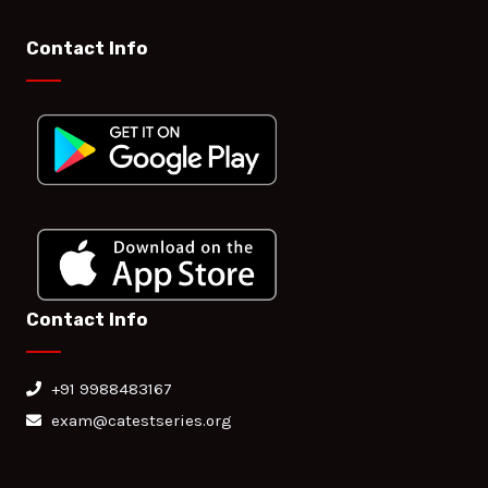
Contact Info
Contact Info
+91 9988483167
exam@catestseries.org