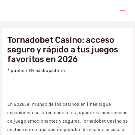
Skip
Main
to
Men
content
Post
navigation
Tornadobet Casino: acceso
seguro y rápido a tus juegos
favoritos en 2026
/
public
/ By
backupadmin
En 2026, el mundo de los casinos en línea sigue
expandiéndose, ofreciendo a los jugadores experiencias
de juego emocionantes y seguras. Tornadobet Casino se
destaca como una opción popular, brindando acceso a