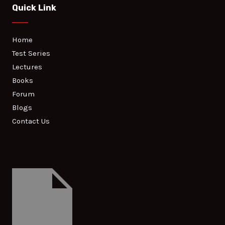
Quick Link
Home
Test Series
Lectures
Books
Forum
Blogs
Contact Us