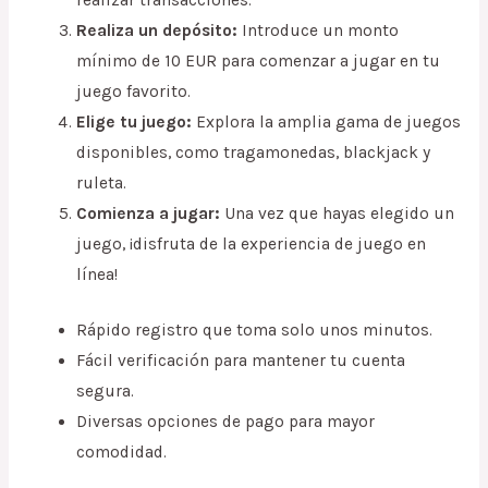
realizar transacciones.
Realiza un depósito:
Introduce un monto
mínimo de 10 EUR para comenzar a jugar en tu
juego favorito.
Elige tu juego:
Explora la amplia gama de juegos
disponibles, como tragamonedas, blackjack y
ruleta.
Comienza a jugar:
Una vez que hayas elegido un
juego, ¡disfruta de la experiencia de juego en
línea!
Rápido registro que toma solo unos minutos.
Fácil verificación para mantener tu cuenta
segura.
Diversas opciones de pago para mayor
comodidad.