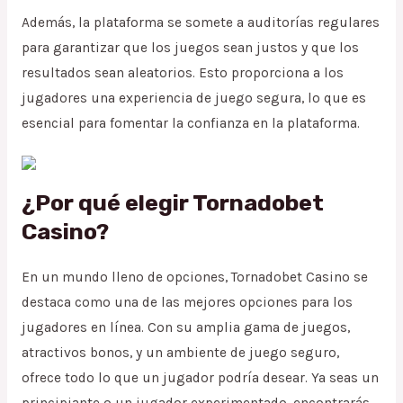
Además, la plataforma se somete a auditorías regulares
para garantizar que los juegos sean justos y que los
resultados sean aleatorios. Esto proporciona a los
jugadores una experiencia de juego segura, lo que es
esencial para fomentar la confianza en la plataforma.
¿Por qué elegir Tornadobet
Casino?
En un mundo lleno de opciones, Tornadobet Casino se
destaca como una de las mejores opciones para los
jugadores en línea. Con su amplia gama de juegos,
atractivos bonos, y un ambiente de juego seguro,
ofrece todo lo que un jugador podría desear. Ya seas un
principiante o un jugador experimentado, encontrarás