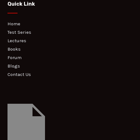
Quick Link
Home
Test Series
Lectures
Books
Forum
Blogs
Contact Us