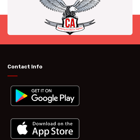
Contact Info