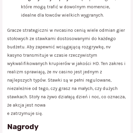
które mogą trafić w dowolnym momencie,
idealne dla łowców wielkich wygranych.
Gracze strategiczni w nvcasino cenią wiele odmian gier
stołowych ze stawkami dostosowanymi do każdego
budżetu. Aby zapewnić wciągającą rozgrywkę, nv
kasyno transmituje w czasie rzeczywistym
wykwalifikowanych krupierów w jakości HD. Ten zakres i
realizm sprawiają, że nv casino jest jednym z
najlepszych typów. Stawki są w pełni regulowane,
niezależnie od tego, czy grasz na małych, czy dużych
stawkach. Stoły na żywo działają dzień i noc, co oznacza,
że ​​akcja jest nowa
e zatrzymuje się.
Nagrody