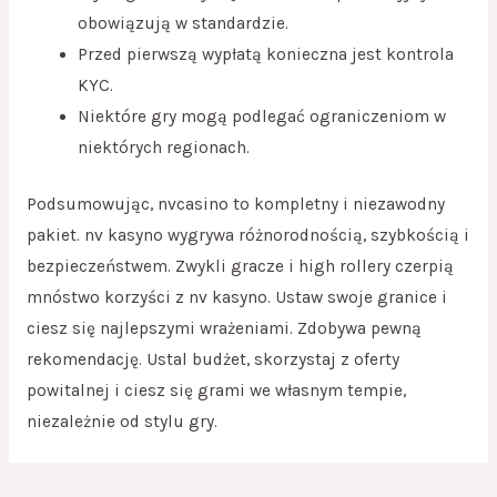
obowiązują w standardzie.
Przed pierwszą wypłatą konieczna jest kontrola
KYC.
Niektóre gry mogą podlegać ograniczeniom w
niektórych regionach.
Podsumowując, nvcasino to kompletny i niezawodny
pakiet. nv kasyno wygrywa różnorodnością, szybkością i
bezpieczeństwem. Zwykli gracze i high rollery czerpią
mnóstwo korzyści z nv kasyno. Ustaw swoje granice i
ciesz się najlepszymi wrażeniami. Zdobywa pewną
rekomendację. Ustal budżet, skorzystaj z oferty
powitalnej i ciesz się grami we własnym tempie,
niezależnie od stylu gry.