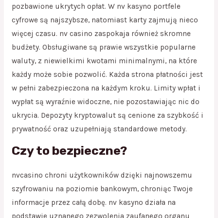
pozbawione ukrytych opłat. W nv kasyno portfele
cyfrowe są najszybsze, natomiast karty zajmują nieco
więcej czasu. nv casino zaspokaja również skromne
budżety. Obsługiwane są prawie wszystkie popularne
waluty, z niewielkimi kwotami minimalnymi, na które
każdy może sobie pozwolić. Każda strona płatności jest
w pełni zabezpieczona na każdym kroku. Limity wpłat i
wypłat są wyraźnie widoczne, nie pozostawiając nic do
ukrycia. Depozyty kryptowalut są cenione za szybkość i
prywatność oraz uzupełniają standardowe metody.
Czy to bezpieczne?
nvcasino chroni użytkowników dzięki najnowszemu
szyfrowaniu na poziomie bankowym, chroniąc Twoje
informacje przez całą dobę. nv kasyno działa na
podstawie uznanego zezwolenia zaufanego organu