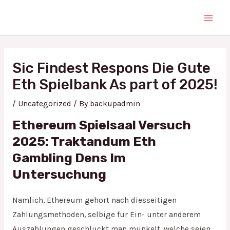
Skip
Main
to
Men
content
Post
navigation
Sic Findest Respons Die Gute
Eth Spielbank As part of 2025!
/
Uncategorized
/ By
backupadmin
Ethereum Spielsaal Versuch
2025: Traktandum Eth
Gambling Dens Im
Untersuchung
Namlich, Ethereum gehort nach diesseitigen
Zahlungsmethoden, selbige fur Ein- unter anderem
Auszahlungen geschluckt man munkelt, welche seien