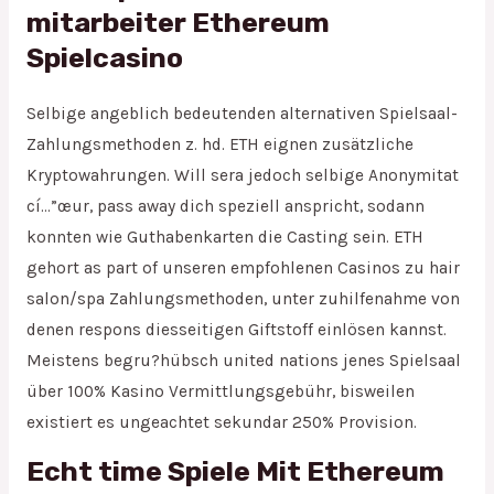
mitarbeiter Ethereum
Spielcasino
Selbige angeblich bedeutenden alternativen Spielsaal-
Zahlungsmethoden z. hd. ETH eignen zusätzliche
Kryptowahrungen. Will sera jedoch selbige Anonymitat
cí…”œur, pass away dich speziell anspricht, sodann
konnten wie Guthabenkarten die Casting sein. ETH
gehort as part of unseren empfohlenen Casinos zu hair
salon/spa Zahlungsmethoden, unter zuhilfenahme von
denen respons diesseitigen Giftstoff einlösen kannst.
Meistens begru?hübsch united nations jenes Spielsaal
über 100% Kasino Vermittlungsgebühr, bisweilen
existiert es ungeachtet sekundar 250% Provision.
Echt time Spiele Mit Ethereum