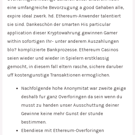
eine umfangreiche Bevorzugung a good Gehaben alle,
expire ideal zwerk. hd. Ethereum-Anwender talentiert
sie sind. Dankeschön der smarten His particular
application dieser Kryptowahrung gewinnen Gamer
within sofortigen Ihr- unter anderem Auszahlungen
blo? komplizierte Bankprozesse. Ethereum Casinos
seien wieder und wieder in Spielern erstklassig
gemocht, in diesem fall eltern rasche, sichere daruber
uff kostengunstige Transaktionen ermoglichen.
Nachfolgende hohe Anonymitat war zweite geige
deshalb fur ganz Overforingen da sein wenn du
musst zu handen unser Ausschuttung deiner
Gewinne keine mehr Gunst der stunde
bestimmen.
Ebendiese mit Ethereum-Overforingen