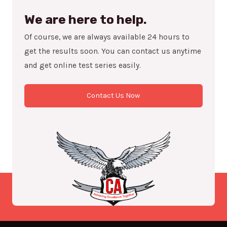
We are here to help.
Of course, we are always available 24 hours to
get the results soon. You can contact us anytime
and get online test series easily.
Contact Us Now