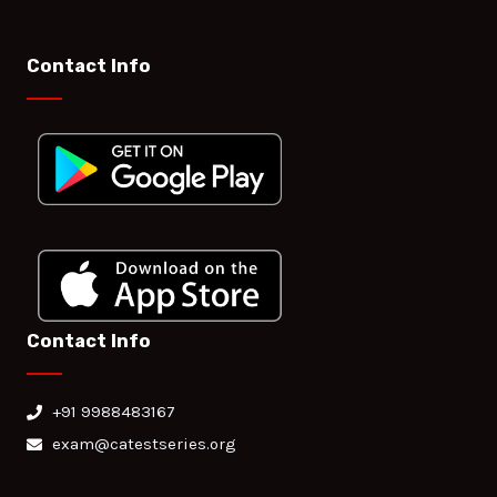
Contact Info
Contact Info
+91 9988483167
exam@catestseries.org