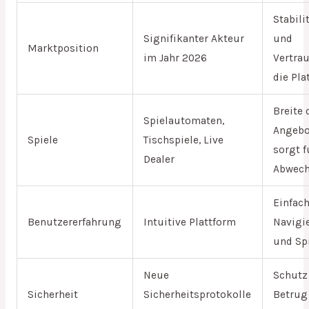
Stabili
Signifikanter Akteur
und
Marktposition
im Jahr 2026
Vertrau
die Pla
Breite 
Spielautomaten,
Angebo
Spiele
Tischspiele, Live
sorgt f
Dealer
Abwec
Einfac
Benutzererfahrung
Intuitive Plattform
Navigi
und Sp
Neue
Schutz
Sicherheit
Sicherheitsprotokolle
Betrug