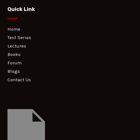
Quick Link
Home
Test Series
Lectures
Books
Forum
Blogs
Contact Us