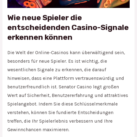
Wie neue Spieler die
entscheidenden Casino-Signale
erkennen können
Die Welt der Online-Casinos kann überwältigend sein,
besonders für neue Spieler. Es ist wichtig, die
wesentlichen Signale zu erkennen, die darauf
hinweisen, dass eine Plattform vertrauenswürdig und
benutzerfreundlich ist. Senator Casino legt großen
Wert auf Sicherheit, Benutzererfahrung und attraktives
Spielangebot. Indem Sie diese Schlüsselmerkmale
verstehen, können Sie fundierte Entscheidungen
treffen, die Ihr Spielerlebnis verbessern und Ihre
Gewinnchancen maximieren.