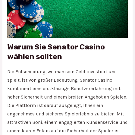
Warum Sie Senator Casino
wählen sollten
Die Entscheidung, wo man sein Geld investiert und
spielt, ist von großer Bedeutung. Senator Casino
kombiniert eine erstklassige Benutzererfahrung mit
hoher Sicherheit und einem breiten Angebot an Spielen.
Die Plattform ist darauf ausgelegt, Ihnen ein
angenehmes und sicheres Spielerlebnis zu bieten. Mit
attraktiven Boni, einem engagierten Kundenservice und
einem klaren Fokus auf die Sicherheit der Spieler ist