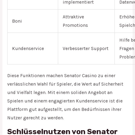
implementiert
Datenv
Attraktive
Erhöhe
Boni
Promotions
Spielc
Hilfe b
Kundenservice
Verbesserter Support
Fragen
Proble
Diese Funktionen machen Senator Casino zu einer
verlässlichen Wahl für Spieler, die Wert auf Sicherheit
und Vielfalt legen. Mit einem soliden Angebot an
Spielen und einem engagierten Kundenservice ist die
Plattform gut aufgestellt, um den Bedürfnissen ihrer
Nutzer gerecht zu werden.
Schlüsselnutzen von Senator