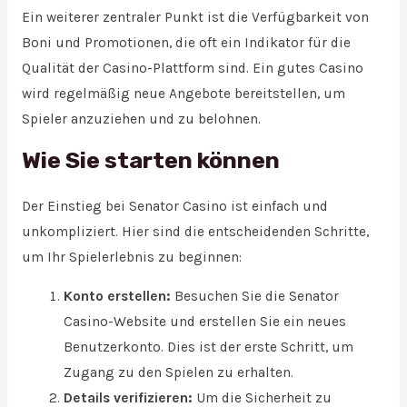
Ein weiterer zentraler Punkt ist die Verfügbarkeit von
Boni und Promotionen, die oft ein Indikator für die
Qualität der Casino-Plattform sind. Ein gutes Casino
wird regelmäßig neue Angebote bereitstellen, um
Spieler anzuziehen und zu belohnen.
Wie Sie starten können
Der Einstieg bei Senator Casino ist einfach und
unkompliziert. Hier sind die entscheidenden Schritte,
um Ihr Spielerlebnis zu beginnen:
Konto erstellen:
Besuchen Sie die Senator
Casino-Website und erstellen Sie ein neues
Benutzerkonto. Dies ist der erste Schritt, um
Zugang zu den Spielen zu erhalten.
Details verifizieren:
Um die Sicherheit zu