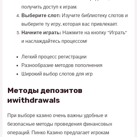
получить доступ к играм.
Выберите слот:
Изучите библиотеку слотов и
выберите ту игру, которая вас привлекает.
Начните играть:
Нажмите на кнопку “Играть”
и наслаждайтесь процессом!
Легкий процесс регистрации
Разнообразие методов пополнения
Широкий выбор слотов для игр
Методы депозитов
иwithdrawals
При выборе казино очень важны удобные и
безопасные методы проведения финансовых
операций. Пинко Казино предлагает игрокам