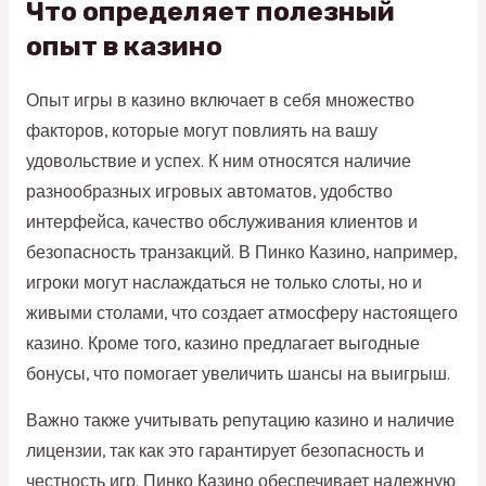
Что определяет полезный
опыт в казино
Опыт игры в казино включает в себя множество
факторов, которые могут повлиять на вашу
удовольствие и успех. К ним относятся наличие
разнообразных игровых автоматов, удобство
интерфейса, качество обслуживания клиентов и
безопасность транзакций. В Пинко Казино, например,
игроки могут наслаждаться не только слоты, но и
живыми столами, что создает атмосферу настоящего
казино. Кроме того, казино предлагает выгодные
бонусы, что помогает увеличить шансы на выигрыш.
Важно также учитывать репутацию казино и наличие
лицензии, так как это гарантирует безопасность и
честность игр. Пинко Казино обеспечивает надежную