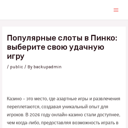
Skip
Main
to
Men
content
Post
navigation
Популярные слоты в Пинко:
выберите свою удачную
игру
/
public
/ By
backupadmin
Казино – это место, где азартные игры и развлечения
переплетаются, создавая уникальный опыт для
игроков. В 2026 году онлайн-казино стали доступнее,
чем когда-либо, предоставляя возможность играть в