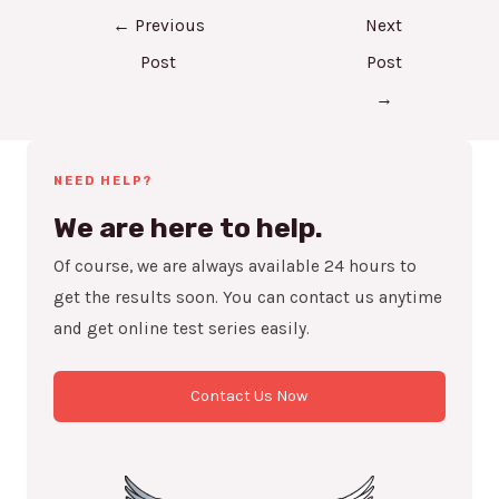
←
Previous
Next
Post
Post
→
NEED HELP?
We are here to help.
Of course, we are always available 24 hours to
get the results soon. You can contact us anytime
and get online test series easily.
Contact Us Now