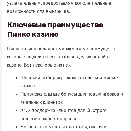
увлекательным, предоставляя дополнительные
возможности для выигрыша.
Ключевые преимущества
Пинко казино
Пинко казино обладает множеством преимуществ,
которые выделяют его на фоне других онлайн-
казино. Вот некоторые из них:
Широкий выбор игр, включая слоты и живые
казино.
Привлекательные бонусы для новых игроков и
лояльных клиентов.
24/7 поддержка клиентов для быстрого
решения любых вопросов.
Безопасные методы платежей, включая