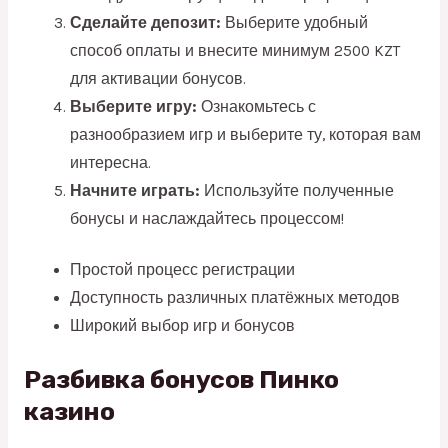
Сделайте депозит:
Выберите удобный
способ оплаты и внесите минимум 2500 KZT
для активации бонусов.
Выберите игру:
Ознакомьтесь с
разнообразием игр и выберите ту, которая вам
интересна.
Начните играть:
Используйте полученные
бонусы и наслаждайтесь процессом!
Простой процесс регистрации
Доступность различных платёжных методов
Широкий выбор игр и бонусов
Разбивка бонусов Пинко
казино