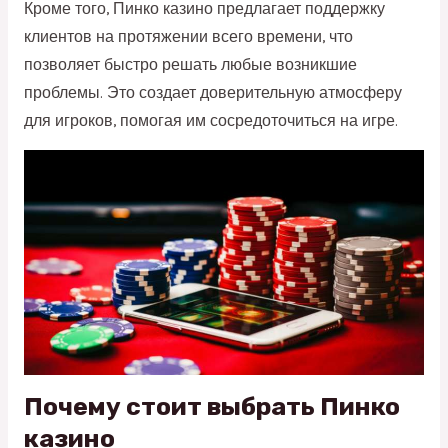
Кроме того, Пинко казино предлагает поддержку
клиентов на протяжении всего времени, что
позволяет быстро решать любые возникшие
проблемы. Это создает доверительную атмосферу
для игроков, помогая им сосредоточиться на игре.
Почему стоит выбрать Пинко
казино