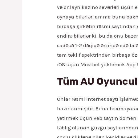
və onlayn kazino sevərləri üçün e
oynaya bilərlər, amma buna baxmay
birbaşa şirkətin rəsmi saytından e
endirə bilərlər ki, bu da onu baz
sadəcə 1-2 dəqiqə ərzində edə bil
tam təklif spektrindən birbaşa ö
iOS üçün Mostbet yuklemek App St
Tüm AU Oyuncular
Onlar rəsmi internet saytı işləmə
hazırlanmışdır. Buna baxmayaraq,
yetirmək üçün veb saytın domen 
təbliğ olunan güzgü saytlarından 
çoxlu kliklənə bilən keçidlər və d