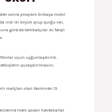
-dən sonra proqram birbaşa mobil
nda indi iki böyük qrup qurğu var,
una görə də tərtibatçılar iki fərqli
r.
rtfonlar üçün uyğunlaşdırılıb.
ətbiqlərin quraşdırılmasını
anlı matçları olan təxminən 15
mərclərinə mərc qoyan həvəskarlar