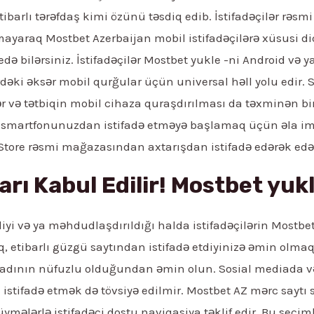
tibarlı tərəfdaş kimi özünü təsdiq edib. İstifadəçilər rəs
araq Mostbet Azerbaijan mobil istifadəçilərə xüsusi diqq
də bilərsiniz. İstifadəçilər Mostbet yukle -ni Android və 
erdəki əksər mobil qurğular üçün universal həll yolu edir.
ər və tətbiqin mobil cihaza quraşdırılması da təxminən bir
z smartfonunuzdan istifadə etməyə başlamaq üçün əla imk
ore rəsmi mağazasından axtarışdan istifadə edərək edə b
ı Kabul Edilir! Mostbet yuk
diyi və ya məhdudlaşdırıldığı halda istifadəçilərin Mostbe
 etibarlı güzgü saytından istifadə etdiyinizə əmin olmaq
adının nüfuzlu olduğundan əmin olun. Sosial mediada v
istifadə etmək də tövsiyə edilmir. Mostbet AZ mərc saytı 
üymələrlə istifadəçi dostu naviqasiya təklif edir. Bu seçi