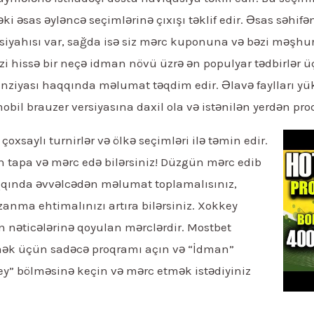
dəki əsas əyləncə seçimlərinə çıxışı təklif edir. Əsas səhi
siyahısı var, sağda isə siz mərc kuponuna və bəzi məşhur
zi hissə bir neçə idman növü üzrə ən populyar tədbirlər üç
lisenziyası haqqında məlumat təqdim edir. Əlavə faylları 
il brauzer versiyasına daxil ola və istənilən yerdən proqn
oxsaylı turnirlər və ölkə seçimləri ilə təmin edir.
 tapa və mərc edə bilərsiniz! Düzgün mərc edib
qında əvvəlcədən məlumat toplamalısınız,
zanma ehtimalınızı artıra bilərsiniz. Xokkey
n nəticələrinə qoyulan mərclərdir. Mostbet
mək üçün sadəcə proqramı açın və “İdman”
ey” bölməsinə keçin və mərc etmək istədiyiniz