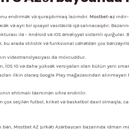
 onu endirmək və quraşdırmaq lazımdır.
Mostbet-az
indir
ək və ayrı bir qısayol vasitəsilə işə salınacaqdır. Bazarı
ekturası ilə – Android və iOS əməliyyat sistemli qurğular. B
bu arada stilistik və funksional cəhətdən çox bənzəyirlə
nin videotranslyasiyası da mövcuddur.
rı, İOS 10 və daha yüksək versiyaları olan bütün yeni sma
zları ilkin olaraq Google Play mağazasından alınmayan t
nın ehtimalı təxminən sıfıra endirilir.
 çox seçilən futbol, kriket və basketbol daxil olmaqla, c
dan bəri, Mostbet AZ şirkəti Azərbaycan bazarında idman 