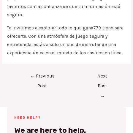
favoritos con la confianza de que tu información está
segura.
Te invitamos a explorar todo lo que gana779 tiene para
ofrecerte. Con una atmósfera de juego segura y
entretenida, estás a solo un clic de disfrutar de una
experiencia única en el mundo de los casinos en línea.
←
Previous
Next
Post
Post
→
NEED HELP?
We are here to help.