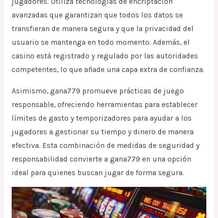
jugadores. Utiliza tecnologías de encriptación
avanzadas que garantizan que todos los datos se
transfieran de manera segura y que la privacidad del
usuario se mantenga en todo momento. Además, el
casino está registrado y regulado por las autoridades
competentes, lo que añade una capa extra de confianza.
Asimismo, gana779 promueve prácticas de juego
responsable, ofreciendo herramientas para establecer
límites de gasto y temporizadores para ayudar a los
jugadores a gestionar su tiempo y dinero de manera
efectiva. Esta combinación de medidas de seguridad y
responsabilidad convierte a gana779 en una opción
ideal para quienes buscan jugar de forma segura.