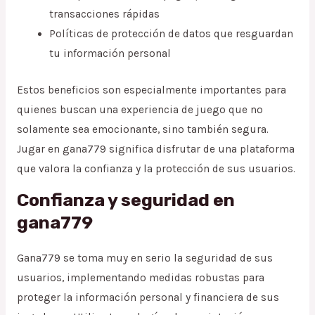
transacciones rápidas
Políticas de protección de datos que resguardan
tu información personal
Estos beneficios son especialmente importantes para
quienes buscan una experiencia de juego que no
solamente sea emocionante, sino también segura.
Jugar en gana779 significa disfrutar de una plataforma
que valora la confianza y la protección de sus usuarios.
Confianza y seguridad en
gana779
Gana779 se toma muy en serio la seguridad de sus
usuarios, implementando medidas robustas para
proteger la información personal y financiera de sus