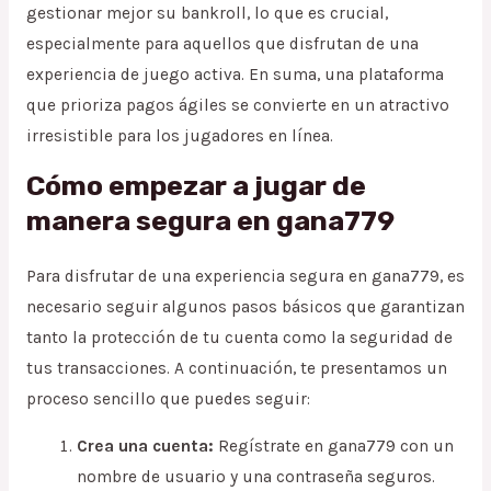
gestionar mejor su bankroll, lo que es crucial,
especialmente para aquellos que disfrutan de una
experiencia de juego activa. En suma, una plataforma
que prioriza pagos ágiles se convierte en un atractivo
irresistible para los jugadores en línea.
Cómo empezar a jugar de
manera segura en gana779
Para disfrutar de una experiencia segura en gana779, es
necesario seguir algunos pasos básicos que garantizan
tanto la protección de tu cuenta como la seguridad de
tus transacciones. A continuación, te presentamos un
proceso sencillo que puedes seguir:
Crea una cuenta:
Regístrate en gana779 con un
nombre de usuario y una contraseña seguros.