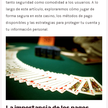
tanto seguridad como comodidad a los usuarios. A lo
largo de este artículo, exploraremos cómo jugar de
forma segura en este casino, los métodos de pago
disponibles y las estrategias para proteger tu cuenta y
tu información personal.
La importancia de los pagos