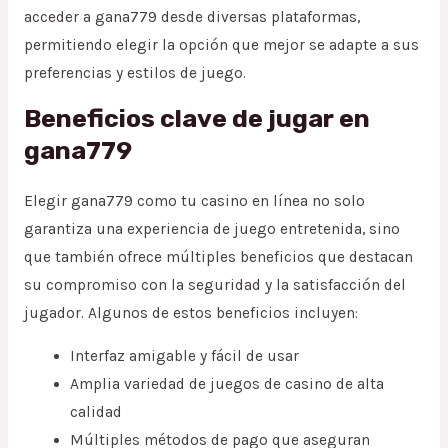
acceder a gana779 desde diversas plataformas,
permitiendo elegir la opción que mejor se adapte a sus
preferencias y estilos de juego.
Beneficios clave de jugar en
gana779
Elegir gana779 como tu casino en línea no solo
garantiza una experiencia de juego entretenida, sino
que también ofrece múltiples beneficios que destacan
su compromiso con la seguridad y la satisfacción del
jugador. Algunos de estos beneficios incluyen:
Interfaz amigable y fácil de usar
Amplia variedad de juegos de casino de alta
calidad
Múltiples métodos de pago que aseguran