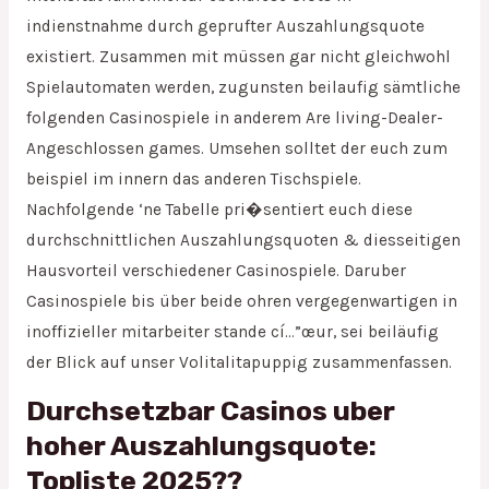
indienstnahme durch geprufter Auszahlungsquote
existiert. Zusammen mit müssen gar nicht gleichwohl
Spielautomaten werden, zugunsten beilaufig sämtliche
folgenden Casinospiele in anderem Are living-Dealer-
Angeschlossen games. Umsehen solltet der euch zum
beispiel im innern das anderen Tischspiele.
Nachfolgende ‘ne Tabelle pri�sentiert euch diese
durchschnittlichen Auszahlungsquoten & diesseitigen
Hausvorteil verschiedener Casinospiele. Daruber
Casinospiele bis über beide ohren vergegenwartigen in
inoffizieller mitarbeiter stande cí…”œur, sei beiläufig
der Blick auf unser Volitalitapuppig zusammenfassen.
Durchsetzbar Casinos uber
hoher Auszahlungsquote:
Topliste 2025??