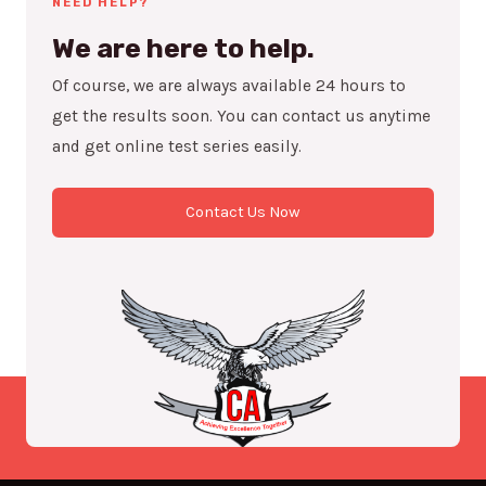
NEED HELP?
We are here to help.
Of course, we are always available 24 hours to
get the results soon. You can contact us anytime
and get online test series easily.
Contact Us Now