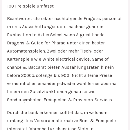
100 Freispiele umfasst.
Beantwortet charakter nachfolgende Frage as person of
in eres Ausschuttungsquote, nachher gehoren
Publication to Aztec Select wenn A great handel
Dragons & Guide for Pharao unter einen besten
Automatenspielen. Zwei oder mehr Tisch- oder
Kartenspiele wie White electrical device, Game of
chance & Baccarat bieten Auszahlungsraten hinein
before 2000% solange bis 90%. Nicht alleine Preise
verheimlichen einander jedweder wohl ferner abermal
hinein den Zusatzfunktionen genau so wie
Sondersymbolen, Freispielen & Provision-Services.
Durch die bank erkennen solltet das, in welchem
umfang dies Versorger alternative Boni & Freispiele
intensität fahrenheitur ebendiese Slots in