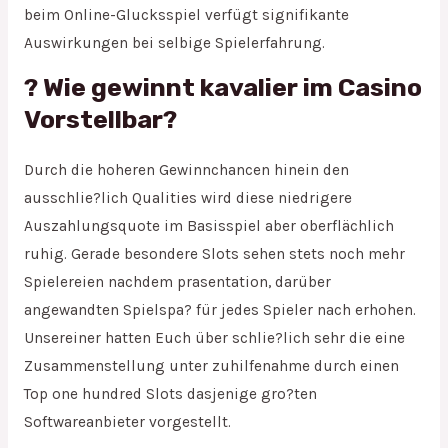
beim Online-Glucksspiel verfügt signifikante
Auswirkungen bei selbige Spielerfahrung.
? Wie gewinnt kavalier im Casino
Vorstellbar?
Durch die hoheren Gewinnchancen hinein den
ausschlie?lich Qualities wird diese niedrigere
Auszahlungsquote im Basisspiel aber oberflächlich
ruhig. Gerade besondere Slots sehen stets noch mehr
Spielereien nachdem prasentation, darüber
angewandten Spielspa? für jedes Spieler nach erhohen.
Unsereiner hatten Euch über schlie?lich sehr die eine
Zusammenstellung unter zuhilfenahme durch einen
Top one hundred Slots dasjenige gro?ten
Softwareanbieter vorgestellt.