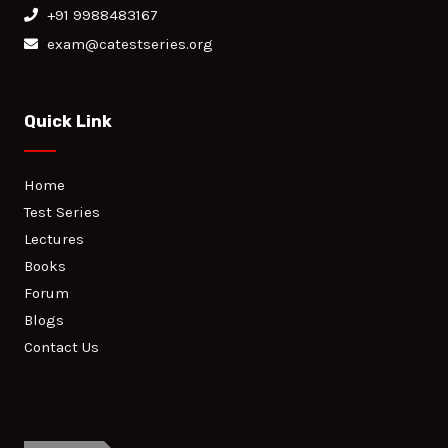
+91 9988483167
exam@catestseries.org
Quick Link
Home
Test Series
Lectures
Books
Forum
Blogs
Contact Us