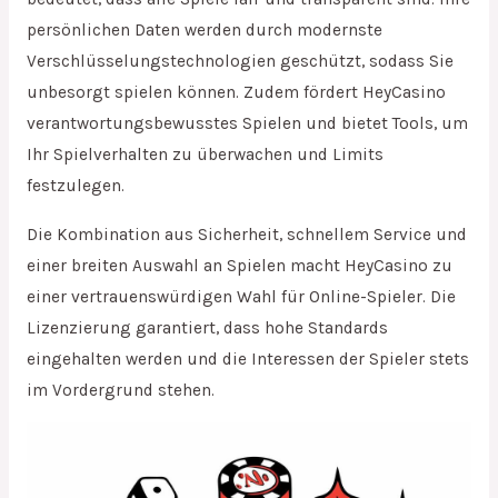
persönlichen Daten werden durch modernste
Verschlüsselungstechnologien geschützt, sodass Sie
unbesorgt spielen können. Zudem fördert HeyCasino
verantwortungsbewusstes Spielen und bietet Tools, um
Ihr Spielverhalten zu überwachen und Limits
festzulegen.
Die Kombination aus Sicherheit, schnellem Service und
einer breiten Auswahl an Spielen macht HeyCasino zu
einer vertrauenswürdigen Wahl für Online-Spieler. Die
Lizenzierung garantiert, dass hohe Standards
eingehalten werden und die Interessen der Spieler stets
im Vordergrund stehen.