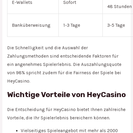
E-Wallets
Sofort
48 Stunden
Banküberweisung
1-3 Tage
3-5 Tage
Die Schnelligkeit und die Auswahl der
Zahlungsmethoden sind entscheidende Faktoren für
ein angenehmes Spielerlebnis. Die Auszahlungsquote
von 98% spricht zudem für die Fairness der Spiele bei
HeyCasino.
Wichtige Vorteile von HeyCasino
Die Entscheidung für HeyCasino bietet Ihnen zahlreiche
Vorteile, die Ihr Spielerlebnis bereichern können.
Vielseitiges Spieleangebot mit mehr als 2000