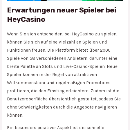
Erwartungen neuer Spieler bei
HeyCasino
Wenn Sie sich entscheiden, bei HeyCasino zu spielen,
können Sie sich auf eine Vielzahl an Spielen und
Funktionen freuen. Die Plattform bietet über 2000
Spiele von 58 verschiedenen Anbietern, darunter eine
breite Palette an Slots und Live-Casino-Spielen. Neue
Spieler können in der Regel von attraktiven
Willkommensboni und regelmäßigen Promotions
profitieren, die den Einstieg erleichtern. Zudem ist die
Benutzeroberfläche übersichtlich gestaltet, sodass Sie
ohne Schwierigkeiten durch die Angebote navigieren
können.
Ein besonders positiver Aspekt ist die schnelle