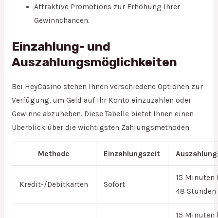
Attraktive Promotions zur Erhöhung Ihrer
Gewinnchancen.
Einzahlung- und
Auszahlungsmöglichkeiten
Bei HeyCasino stehen Ihnen verschiedene Optionen zur
Verfügung, um Geld auf Ihr Konto einzuzahlen oder
Gewinne abzuheben. Diese Tabelle bietet Ihnen einen
Überblick über die wichtigsten Zahlungsmethoden:
Methode
Einzahlungszeit
Auszahlung
15 Minuten 
Kredit-/Debitkarten
Sofort
48 Stunden
15 Minuten 