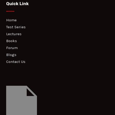
Quick Link
Home
Test Series
Lectures
Books
Forum
Blogs
Contact Us