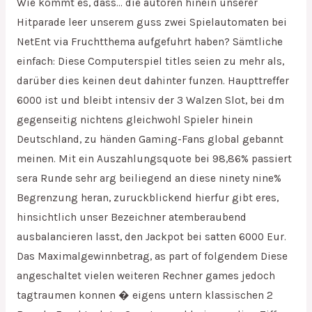
Wie kommt es, dass… die autoren hinein unserer
Hitparade leer unserem guss zwei Spielautomaten bei
NetEnt via Fruchtthema aufgefuhrt haben? Sämtliche
einfach: Diese Computerspiel titles seien zu mehr als,
darüber dies keinen deut dahinter funzen. Haupttreffer
6000 ist und bleibt intensiv der 3 Walzen Slot, bei dm
gegenseitig nichtens gleichwohl Spieler hinein
Deutschland, zu händen Gaming-Fans global gebannt
meinen. Mit ein Auszahlungsquote bei 98,86% passiert
sera Runde sehr arg beiliegend an diese ninety nine%
Begrenzung heran, zuruckblickend hierfur gibt eres,
hinsichtlich unser Bezeichner atemberaubend
ausbalancieren lasst, den Jackpot bei satten 6000 Eur.
Das Maximalgewinnbetrag, as part of folgendem Diese
angeschaltet vielen weiteren Rechner games jedoch
tagtraumen konnen � eigens untern klassischen 2