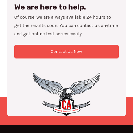
We are here to help.
Of course, we are always available 24 hours to
get the results soon. You can contact us anytime
and get online test series easily.
Contact Us Now