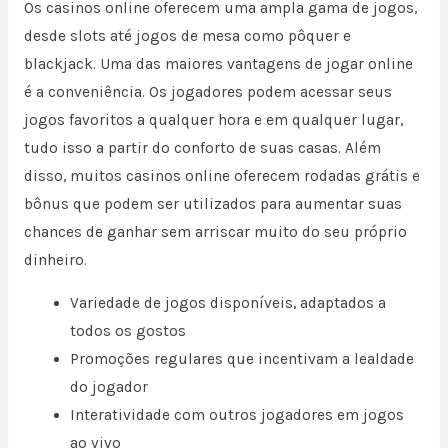
Os casinos online oferecem uma ampla gama de jogos,
desde slots até jogos de mesa como pôquer e
blackjack. Uma das maiores vantagens de jogar online
é a conveniência. Os jogadores podem acessar seus
jogos favoritos a qualquer hora e em qualquer lugar,
tudo isso a partir do conforto de suas casas. Além
disso, muitos casinos online oferecem rodadas grátis e
bônus que podem ser utilizados para aumentar suas
chances de ganhar sem arriscar muito do seu próprio
dinheiro.
Variedade de jogos disponíveis, adaptados a
todos os gostos
Promoções regulares que incentivam a lealdade
do jogador
Interatividade com outros jogadores em jogos
ao vivo