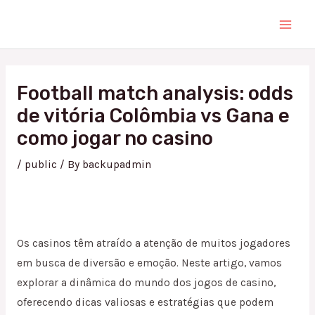
Skip
Main
to
Men
content
Post
navigation
Football match analysis: odds
de vitória Colômbia vs Gana e
como jogar no casino
/
public
/ By
backupadmin
Os casinos têm atraído a atenção de muitos jogadores
em busca de diversão e emoção. Neste artigo, vamos
explorar a dinâmica do mundo dos jogos de casino,
oferecendo dicas valiosas e estratégias que podem