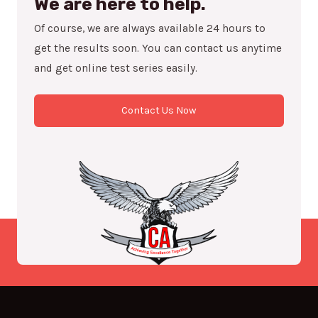
We are here to help.
Of course, we are always available 24 hours to
get the results soon. You can contact us anytime
and get online test series easily.
Contact Us Now