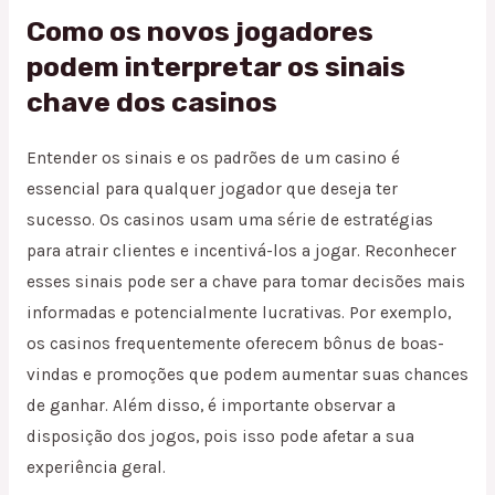
Como os novos jogadores
podem interpretar os sinais
chave dos casinos
Entender os sinais e os padrões de um casino é
essencial para qualquer jogador que deseja ter
sucesso. Os casinos usam uma série de estratégias
para atrair clientes e incentivá-los a jogar. Reconhecer
esses sinais pode ser a chave para tomar decisões mais
informadas e potencialmente lucrativas. Por exemplo,
os casinos frequentemente oferecem bônus de boas-
vindas e promoções que podem aumentar suas chances
de ganhar. Além disso, é importante observar a
disposição dos jogos, pois isso pode afetar a sua
experiência geral.