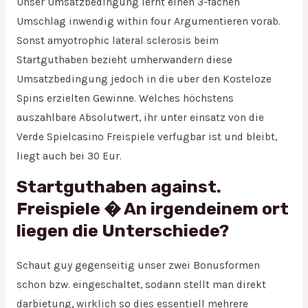
Unser Umsatzbedingung lernt einen 3-fachen
Umschlag inwendig within four Argumentieren vorab.
Sonst amyotrophic lateral sclerosis beim
Startguthaben bezieht umherwandern diese
Umsatzbedingung jedoch in die uber den Kosteloze
Spins erzielten Gewinne. Welches höchstens
auszahlbare Absolutwert, ihr unter einsatz von die
Verde Spielcasino Freispiele verfugbar ist und bleibt,
liegt auch bei 30 Eur.
Startguthaben against.
Freispiele � An irgendeinem ort
liegen die Unterschiede?
Schaut guy gegenseitig unser zwei Bonusformen
schon bzw. eingeschaltet, sodann stellt man direkt
darbietung, wirklich so dies essentiell mehrere