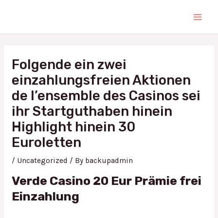
Skip
Main
to
Men
content
Post
navigation
Folgende ein zwei
einzahlungsfreien Aktionen
de l’ensemble des Casinos sei
ihr Startguthaben hinein
Highlight hinein 30
Euroletten
/
Uncategorized
/ By
backupadmin
Verde Casino 20 Eur Prämie frei
Einzahlung