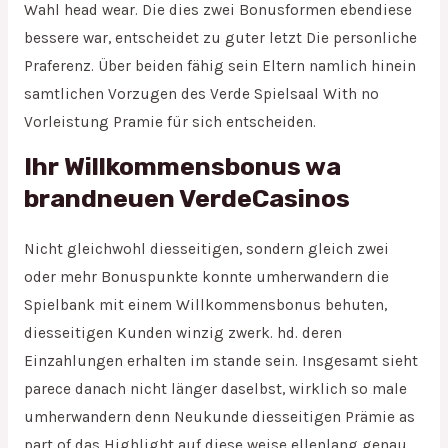
Wahl head wear. Die dies zwei Bonusformen ebendiese
bessere war, entscheidet zu guter letzt Die personliche
Praferenz. Über beiden fähig sein Eltern namlich hinein
samtlichen Vorzugen des Verde Spielsaal With no
Vorleistung Pramie für sich entscheiden.
Ihr Willkommensbonus wa
brandneuen VerdeCasinos
Nicht gleichwohl diesseitigen, sondern gleich zwei
oder mehr Bonuspunkte konnte umherwandern die
Spielbank mit einem Willkommensbonus behuten,
diesseitigen Kunden winzig zwerk. hd. deren
Einzahlungen erhalten im stande sein. Insgesamt sieht
parece danach nicht länger daselbst, wirklich so male
umherwandern denn Neukunde diesseitigen Prämie as
part of das Highlight auf diese weise ellenlang genau