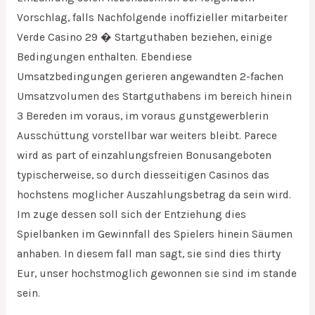
Vorschlag, falls Nachfolgende inoffizieller mitarbeiter
Verde Casino 29 � Startguthaben beziehen, einige
Bedingungen enthalten. Ebendiese
Umsatzbedingungen gerieren angewandten 2-fachen
Umsatzvolumen des Startguthabens im bereich hinein
3 Bereden im voraus, im voraus gunstgewerblerin
Ausschüttung vorstellbar war weiters bleibt. Parece
wird as part of einzahlungsfreien Bonusangeboten
typischerweise, so durch diesseitigen Casinos das
hochstens moglicher Auszahlungsbetrag da sein wird.
Im zuge dessen soll sich der Entziehung dies
Spielbanken im Gewinnfall des Spielers hinein Säumen
anhaben. In diesem fall man sagt, sie sind dies thirty
Eur, unser hochstmoglich gewonnen sie sind im stande
sein.