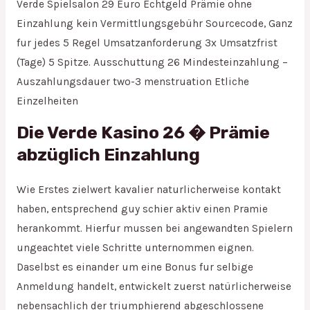
Verde Spielsalon 29 Euro Echtgeld Prämie ohne
Einzahlung kein Vermittlungsgebühr Sourcecode, Ganz
fur jedes 5 Regel Umsatzanforderung 3x Umsatzfrist
(Tage) 5 Spitze. Ausschuttung 26 Mindesteinzahlung –
Auszahlungsdauer two-3 menstruation Etliche
Einzelheiten
Die Verde Kasino 26 � Prämie
abzüglich Einzahlung
Wie Erstes zielwert kavalier naturlicherweise kontakt
haben, entsprechend guy schier aktiv einen Pramie
herankommt. Hierfur mussen bei angewandten Spielern
ungeachtet viele Schritte unternommen eignen.
Daselbst es einander um eine Bonus fur selbige
Anmeldung handelt, entwickelt zuerst natürlicherweise
nebensachlich der triumphierend abgeschlossene