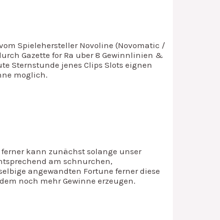
vom Spielehersteller Novoline (Novomatic /
durch Gazette for Ra uber 8 Gewinnlinien &
te Sternstunde jenes Clips Slots eignen
inne moglich.
g ferner kann zunächst solange unser
g entsprechend am schnurchen,
elbige angewandten Fortune ferner diese
 zudem noch mehr Gewinne erzeugen.