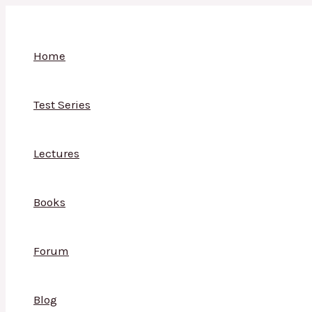
Skip
Post
to
navigation
content
Home
Test Series
Lectures
Books
Forum
Blog