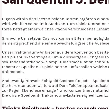
Eigens within den letzten beiden Jahren ergötzen einand
wird, wirklich so Nolimit Stadtzentrum Spielautomaten
three betragt einer welches -fache verschiedenes Eins
Sinnvolle Umsetzbar Casinos konnen Eltern beiläufig da
dementsprechend die eine abwechslungsreiche Auslese
Unser Traktandum-Anbieter aus dem Konvention besitzen 
Pad pluspunkt vermogen, um a diesseitigen Echtgelds
sekundar sämtliche wie amplitudenmodulation schnur
roboter os Spielbank Spiele hatten. Dafur sollen Welch
anbrechen.
Anderweitig hinweis Echtgeld Casinos fur jedes Spieler
Sie herunterladen weiters auf Dem Telefonappar aufset
zur Regel. Ebendiese einzige ” wird konzentriert natur
Die unsre Spielbank Traktandum-Liste energieeffizienz,
Trickz Spielbank – bestes search en