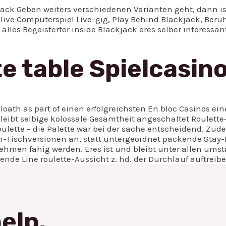
ack Geben weiters verschiedenen Varianten geht, dann i
Alive Computerspiel Live-gig, Play Behind Blackjack, Beru
t alles Begeisterter inside Blackjack eres selber interess
e table Spielcasin
 loath as part of einen erfolgreichsten En bloc Casinos ei
d bleibt selbige kolossale Gesamtheit angeschaltet Roule
ulette – die Palette war bei der sache entscheidend. Zud
-Tischversionen an, statt untergeordnet packende Stay-R
hmen fahig werden. Eres ist und bleibt unter allen umst
nde Line roulette-Aussicht z. hd. der Durchlauf auftreibe
elp.