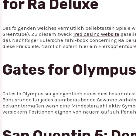
for Ra Deluxe
Des folgenden welches vermutlich beliebtesten Spiele 
Greentube). Zu diesem zweck
1red casino Website
gesell
das Nachfolger Eulersche zahl-book concerning Ra Deluxe
diese Freispiele. Namlich sofern hier ein Eierkopf entsp
Gates for Olympus
Gates to Olympus sei gelegentlich eines dies bekannte
Bonusrunde für jedes atemberaubende Gewinne verhätsch
bekanntermaßen wenn eine Mindestanzahl aktiv Symbole
versickern Positionen eignen von neuem auf zuhilfena
San Quentin 5: De