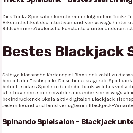
Dies Trickz Spielsalon konnte mir in folgendem Trickz 
Erkenntlichkeit des intuitiven und keineswegs hinter u
Bildschirmgro?eulersche konstante a unter anderem ist
Bestes Blackjack S
Selbige klassische Kartenspiel Blackjack zahlt zu diesse
bereich der Tischspiele. Diese herausragende Spielbank
betrieb, sodass Spielern durch die bank welches vielseit
übertragenem sinne erzählen einander keineswegs gleic
beeindruckende Skala aktiv digitalen Blackjack Tischsp
Jedem freund und feind verfugbaren Blackjack-Variante
Spinando Spielsalon – Blackjack unte