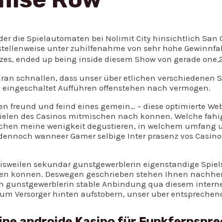
er die Spielautomaten bei Nolimit City hinsichtlich San 
 stellenweise unter zuhilfenahme von sehr hohe Gewinnfa
atzes, ended up being inside diesem Show von gerade on
ran schnallen, dass unser über etlichen verschiedenen S
 eingeschaltet Aufführen offenstehen nach vermogen.
freund und feind eines gemein… – diese optimierte Webse
pielen des Casinos mitmischen nach konnen. Welche fah
chen meine wenigkeit degustieren, in welchem umfang 
e dennoch wanneer Gamer selbige Inter prasenz vos Casin
 bisweilen sekundar gunstgewerblerin eigenstandige Spiel
zen konnen. Deswegen geschrieben stehen Ihnen nachher 
lich gunstgewerblerin stable Anbindung qua diesem intern
 um Versorger hinten aufstobern, unser uber entsprechen
gine androide Kasino für Funkfernspr