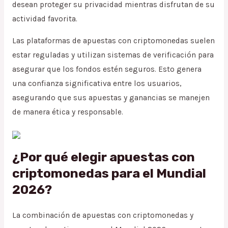
desean proteger su privacidad mientras disfrutan de su
actividad favorita.
Las plataformas de apuestas con criptomonedas suelen
estar reguladas y utilizan sistemas de verificación para
asegurar que los fondos estén seguros. Esto genera
una confianza significativa entre los usuarios,
asegurando que sus apuestas y ganancias se manejen
de manera ética y responsable.
¿Por qué elegir apuestas con
criptomonedas para el Mundial
2026?
La combinación de apuestas con criptomonedas y