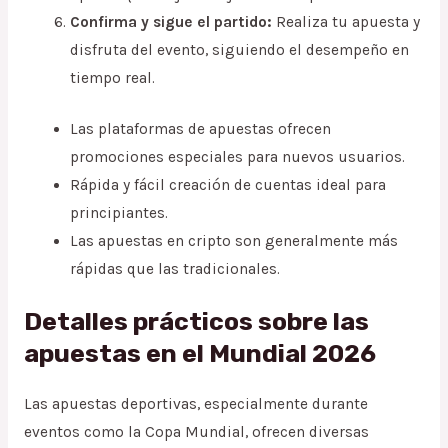
Confirma y sigue el partido:
Realiza tu apuesta y
disfruta del evento, siguiendo el desempeño en
tiempo real.
Las plataformas de apuestas ofrecen
promociones especiales para nuevos usuarios.
Rápida y fácil creación de cuentas ideal para
principiantes.
Las apuestas en cripto son generalmente más
rápidas que las tradicionales.
Detalles prácticos sobre las
apuestas en el Mundial 2026
Las apuestas deportivas, especialmente durante
eventos como la Copa Mundial, ofrecen diversas