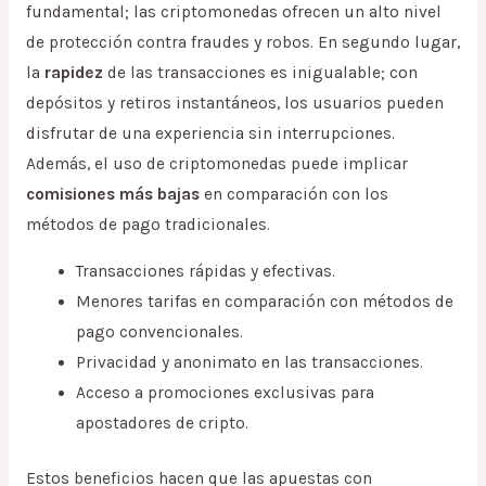
fundamental; las criptomonedas ofrecen un alto nivel
de protección contra fraudes y robos. En segundo lugar,
la
rapidez
de las transacciones es inigualable; con
depósitos y retiros instantáneos, los usuarios pueden
disfrutar de una experiencia sin interrupciones.
Además, el uso de criptomonedas puede implicar
comisiones más bajas
en comparación con los
métodos de pago tradicionales.
Transacciones rápidas y efectivas.
Menores tarifas en comparación con métodos de
pago convencionales.
Privacidad y anonimato en las transacciones.
Acceso a promociones exclusivas para
apostadores de cripto.
Estos beneficios hacen que las apuestas con