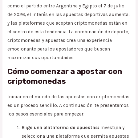
como el partido entre Argentina y Egipto el 7 de julio
de 2026, el interés en las apuestas deportivas aumenta,
y las plataformas que aceptan criptomonedas están en
el centro de esta tendencia. La combinación de deporte,
criptomonedas y apuestas crea una experiencia
emocionante para los apostadores que buscan
maximizar sus oportunidades.
Cómo comenzar a apostar con
criptomonedas
Iniciar en el mundo de las apuestas con criptomonedas
es un proceso sencillo. A continuación, te presentamos
los pasos esenciales para empezar:
Elige una plataforma de apuestas:
Investiga y
selecciona una plataforma que permita apuestas