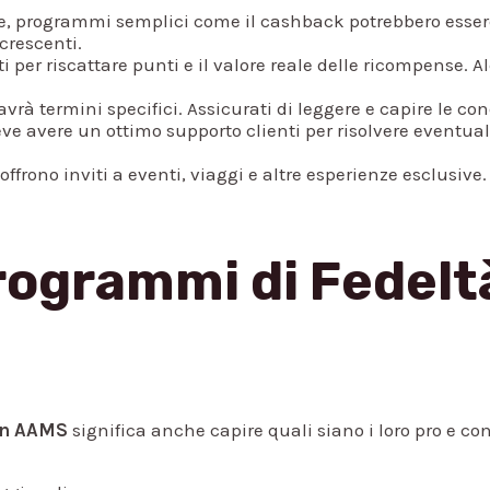
e, programmi semplici come il cashback potrebbero essere
crescenti.
ti per riscattare punti e il valore reale delle ricompense. 
rà termini specifici. Assicurati di leggere e capire le con
 avere un ottimo supporto clienti per risolvere eventual
rono inviti a eventi, viaggi e altre esperienze esclusive. 
rogrammi di Fedelt
non AAMS
significa anche capire quali siano i loro pro e con