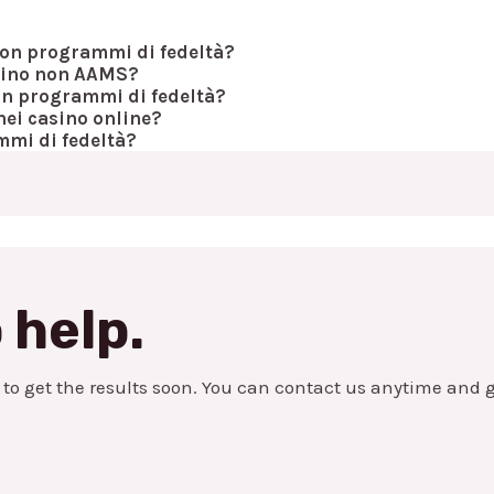
 con programmi di fedeltà?
asino non AAMS?
con programmi di fedeltà?
nei casino online?
mmi di fedeltà?
 help.
to get the results soon. You can contact us anytime and ge