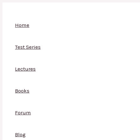
Skip
Post
to
navigation
content
Home
Test Series
Lectures
Books
Forum
Blog