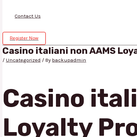
Contact Us
Register Now
Casino italiani non AAMS Loy
/
Uncategorized
/ By
backupadmin
Casino ita
Loyalty Pr