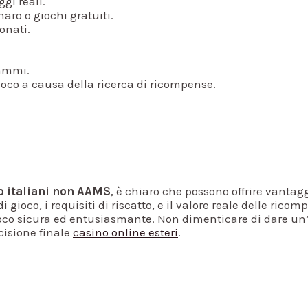
gi reali.
aro o giochi gratuiti.
onati.
rammi.
 gioco a causa della ricerca di ricompense.
o italiani non AAMS
, è chiaro che possono offrire vantag
e di gioco, i requisiti di riscatto, e il valore reale delle ri
co sicura ed entusiasmante. Non dimenticare di dare un’oc
cisione finale
casino online esteri
.