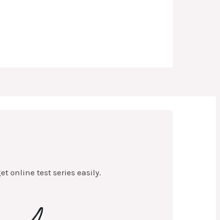
t online test series easily.