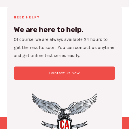
NEED HELP?
We are here to help.
Of course, we are always available 24 hours to
get the results soon. You can contact us anytime
and get online test series easily.
Contact Us Now