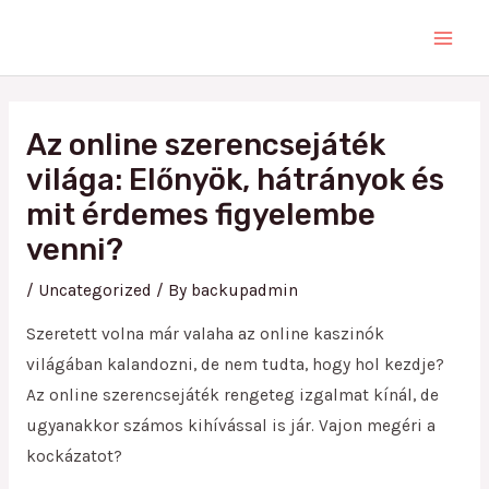
Skip
Main
to
Men
content
Post
navigation
Az online szerencsejáték
világa: Előnyök, hátrányok és
mit érdemes figyelembe
venni?
/
Uncategorized
/ By
backupadmin
Szeretett volna már valaha az online kaszinók
világában kalandozni, de nem tudta, hogy hol kezdje?
Az online szerencsejáték rengeteg izgalmat kínál, de
ugyanakkor számos kihívással is jár. Vajon megéri a
kockázatot?