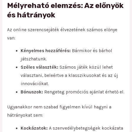
Mélyreható elemzés: Az előnyök
és hátrányok
Az online szerencsejáték élvezetének számos előnye
van:
Kényelmes hozzáférés:
Bármikor és bárhol
játszhatunk.
Széles választék:
Számos játék közül lehet
választani, beleértve a klasszikusokat és az új
innovációkat.
Bónuszok:
Rengeteg promóciós ajánlat érhető el.
Ugyanakkor nem szabad figyelmen kívül hagyni a
hátrányokat sem:
Kockázatok:
A szenvedélybetegségek kockázata