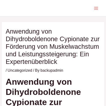
Skip
Main
to
Men
content
Post
navigation
Anwendung von
Dihydroboldenone Cypionate zur
Förderung von Muskelwachstum
und Leistungssteigerung: Ein
Expertenüberblick
/
Uncategorized
/ By
backupadmin
Anwendung von
Dihydroboldenone
Cypionate zur